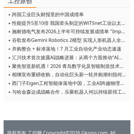
工控原创
▪ 跨国工业巨头财报里的中国成绩单
▪ 性能提升5至10倍 我国牵头制定的WiTSnet工业以太网国际标准正式发布
▪ 施耐德电气发布2026上半年可持续发展成绩单 "Impact 2030"路线图开局稳健
▪ 谷歌发布Gemini Robotics 2模型 实现人形机器人全身智能控制突破
▪ 并购整合 + 标准落地！7 月工业自动化产业动态速递
▪ 汇川技术首次披露AI战略进展：从两个方面推动“AI业务化”落地
▪ 聚焦智造新机遇！2026 青岛数字化及智能制造技术论坛圆满落幕
▪ 相继宣布重磅收购，自动化巨头新一轮并购潮剑指何方？
▪ 西门子Eigen工程智能体落地中国，工业AI跨越物理世界“确定性”拐点
▪ 与哈金森达成战略合作，乐聚机器人何以持续获得工业巨头青睐？
版权所有 工控网 Copyright©2026 Gkong.com, All