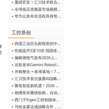
▪ 重磅官宣！汇川技术联合发起 D12 联盟，开创产教融合新范式
▪ 全球低压变频器市场规模2030年将超170亿美元
▪ 华为云发布全流程具身智能开发平台CloudRobo
工控原创
▪ 跨国工业巨头财报里的中国成绩单
球
▪ 性能提升5至10倍 我国牵头制定的WiTSnet工业以太网国际标准正式发布
是
▪ 施耐德电气发布2026上半年可持续发展成绩单 "Impact 2030"路线图开局稳健
▪ 谷歌发布Gemini Robotics 2模型 实现人形机器人全身智能控制突破
▪ 并购整合 + 标准落地！7 月工业自动化产业动态速递
▪ 汇川技术首次披露AI战略进展：从两个方面推动“AI业务化”落地
▪ 聚焦智造新机遇！2026 青岛数字化及智能制造技术论坛圆满落幕
▪ 相继宣布重磅收购，自动化巨头新一轮并购潮剑指何方？
▪ 西门子Eigen工程智能体落地中国，工业AI跨越物理世界“确定性”拐点
▪ 与哈金森达成战略合作，乐聚机器人何以持续获得工业巨头青睐？