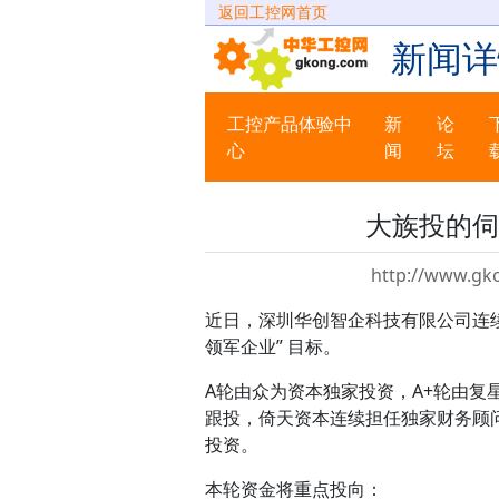
返回工控网首页
新闻详
工控产品体验中
新
论
心
闻
坛
大族投的伺
http://www.gk
近日，深圳华创智企科技有限公司连续
领军企业” 目标。
A轮由众为资本独家投资，A+轮由复
跟投，倚天资本连续担任独家财务顾
投资。
本轮资金将重点投向：