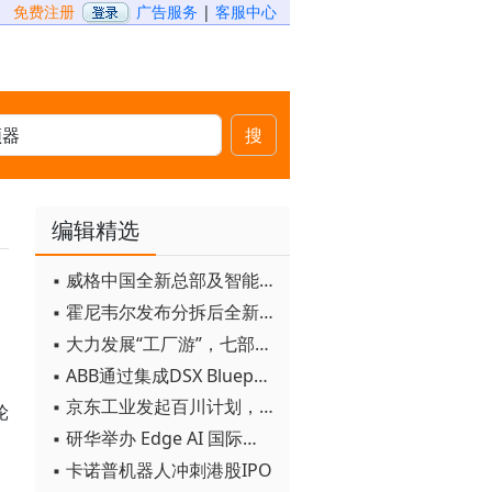
免费注册
广告服务
|
客服中心
搜
编辑精选
▪ 威格中国全新总部及智能工厂启用
▪ 霍尼韦尔发布分拆后全新品牌：霍尼韦尔科技与霍尼韦尔航空航天
▪ 大力发展“工厂游”，七部门联合发文！
▪ ABB通过集成DSX Blueprint AI基础设施，扩大与英伟达的合作
▪ 京东工业发起百川计划， 构建工业大模型新生态
轮
▪ 研华举办 Edge AI 国际论坛
▪ 卡诺普机器人冲刺港股IPO