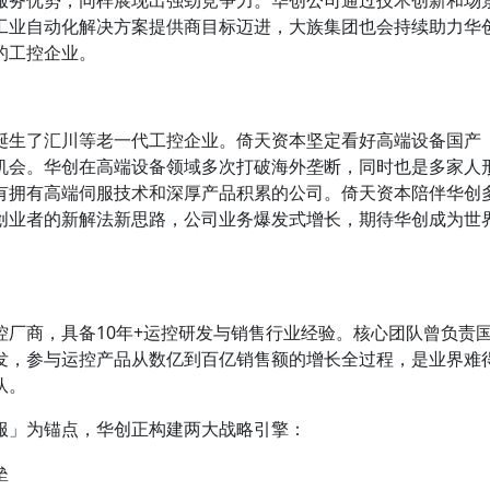
服务优势，同样展现出强劲竞争力。华创公司通过技术创新和场
工业自动化解决方案提供商目标迈进，大族集团也会持续助力华
的工控企业。
诞生了汇川等老一代工控企业。倚天资本坚定看好高端设备国产
机会。华创在高端设备领域多次打破海外垄断，同时也是多家人
有拥有高端伺服技术和深厚产品积累的公司。倚天资本陪伴华创
创业者的新解法新思路，公司业务爆发式增长，期待华创成为世
控厂商，具备10年+运控研发与销售行业经验。核心团队曾负责
发，参与运控产品从数亿到百亿销售额的增长全过程，是业界难
队。
服」为锚点，华创正构建两大战略引擎：
垒