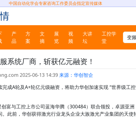
中国自动化学会专家咨询工作委员会指定宣传媒体
情
下
产
方
文
展
视
大讲
工控学
载
品
案
摘
览
频
坛
堂
服系统厂商，斩获亿元融资！
ong.com 2025-06-13 14:39
来源：华创智企
完成A轮及A+轮亿元级融资，将助力华创加速实现 “世界级工控
星创富与工控上市公司蓝海华腾（300484）联合领投，卓源亚洲
问。此前，华创获得激光行业龙头企业大族激光产业集团的天使