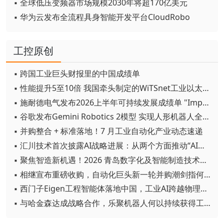
▪ 全球低压变频器市场规模2030年将超170亿美元
▪ 华为云发布全流程具身智能开发平台CloudRobo
工控原创
▪ 跨国工业巨头财报里的中国成绩单
▪ 性能提升5至10倍 我国牵头制定的WiTSnet工业以太网国际标准正式发布
▪ 施耐德电气发布2026上半年可持续发展成绩单 "Impact 2030"路线图开局稳健
▪ 谷歌发布Gemini Robotics 2模型 实现人形机器人全身智能控制突破
▪ 并购整合 + 标准落地！7 月工业自动化产业动态速递
▪ 汇川技术首次披露AI战略进展：从两个方面推动“AI业务化”落地
▪ 聚焦智造新机遇！2026 青岛数字化及智能制造技术论坛圆满落幕
▪ 相继宣布重磅收购，自动化巨头新一轮并购潮剑指何方？
▪ 西门子Eigen工程智能体落地中国，工业AI跨越物理世界“确定性”拐点
▪ 与哈金森达成战略合作，乐聚机器人何以持续获得工业巨头青睐？