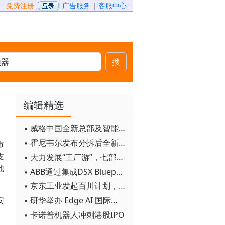
免费注册
广告服务
|
客服中心
搜
编辑精选
▪ 威格中国全新总部及智能工厂启用
▪ 霍尼韦尔发布分拆后全新品牌：霍尼韦尔科技与霍尼韦尔航空航天
市
皮
▪ 大力发展“工厂游”，七部门联合发文！
地
▪ ABB通过集成DSX Blueprint AI基础设施，扩大与英伟达的合作
▪ 京东工业发起百川计划， 构建工业大模型新生态
▪ 研华举办 Edge AI 国际论坛
安
▪ 卡诺普机器人冲刺港股IPO