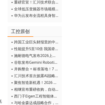
▪ 重磅官宣！汇川技术联合发起 D12 联盟，开创产教融合新范式
▪ 全球低压变频器市场规模2030年将超170亿美元
▪ 华为云发布全流程具身智能开发平台CloudRobo
工控原创
▪ 跨国工业巨头财报里的中国成绩单
▪ 性能提升5至10倍 我国牵头制定的WiTSnet工业以太网国际标准正式发布
▪ 施耐德电气发布2026上半年可持续发展成绩单 "Impact 2030"路线图开局稳健
▪ 谷歌发布Gemini Robotics 2模型 实现人形机器人全身智能控制突破
▪ 并购整合 + 标准落地！7 月工业自动化产业动态速递
▪ 汇川技术首次披露AI战略进展：从两个方面推动“AI业务化”落地
▪ 聚焦智造新机遇！2026 青岛数字化及智能制造技术论坛圆满落幕
▪ 相继宣布重磅收购，自动化巨头新一轮并购潮剑指何方？
▪ 西门子Eigen工程智能体落地中国，工业AI跨越物理世界“确定性”拐点
托
▪ 与哈金森达成战略合作，乐聚机器人何以持续获得工业巨头青睐？