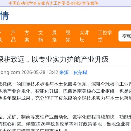
中国自动化学会专家咨询工作委员会指定宣传媒体
情
下
产
方
文
展
视
大讲
工控学
载
品
案
摘
览
频
坛
堂
深耕致远，以专业实力护航产业升级
kong.com 2026-05-28 13:42
来源：皮尔磁
依托统一的国际技术标准与本土化服务体系，深耕全球核心工业
各地产业合规化、智能化升级。巴西是南美核心工业枢纽，也是
地多年深耕成果，充分印证了皮尔磁的全球技术实力与本土化落
品、采矿、制药等支柱产业自动化、数字化进程持续加快，功能
核心刚需。伴随2026年税务改革等利好政策落地，当地企业持
本土的皮尔磁带来了广阔市场机遇。