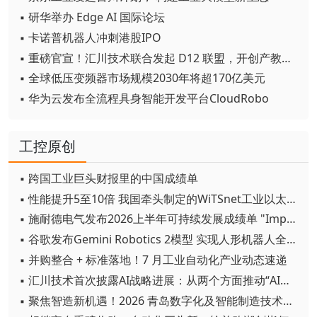
▪ 研华举办 Edge AI 国际论坛
▪ 卡诺普机器人冲刺港股IPO
▪ 重磅官宣！汇川技术联合发起 D12 联盟，开创产教融合新范式
▪ 全球低压变频器市场规模2030年将超170亿美元
▪ 华为云发布全流程具身智能开发平台CloudRobo
工控原创
▪ 跨国工业巨头财报里的中国成绩单
▪ 性能提升5至10倍 我国牵头制定的WiTSnet工业以太网国际标准正式发布
▪ 施耐德电气发布2026上半年可持续发展成绩单 "Impact 2030"路线图开局稳健
▪ 谷歌发布Gemini Robotics 2模型 实现人形机器人全身智能控制突破
▪ 并购整合 + 标准落地！7 月工业自动化产业动态速递
▪ 汇川技术首次披露AI战略进展：从两个方面推动“AI业务化”落地
▪ 聚焦智造新机遇！2026 青岛数字化及智能制造技术论坛圆满落幕