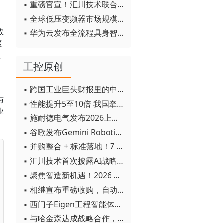
▪ 重磅官宣！汇川技术联合发起 D12 联盟，开创产教融合新范式
▪ 全球低压变频器市场规模2030年将超170亿美元
数
▪ 华为云发布全流程具身智能开发平台CloudRobo
驱
数
工控原创
▪ 跨国工业巨头财报里的中国成绩单
与
▪ 性能提升5至10倍 我国牵头制定的WiTSnet工业以太网国际标准正式发布
业
▪ 施耐德电气发布2026上半年可持续发展成绩单 "Impact 2030"路线图开局稳健
▪ 谷歌发布Gemini Robotics 2模型 实现人形机器人全身智能控制突破
▪ 并购整合 + 标准落地！7 月工业自动化产业动态速递
▪ 汇川技术首次披露AI战略进展：从两个方面推动“AI业务化”落地
▪ 聚焦智造新机遇！2026 青岛数字化及智能制造技术论坛圆满落幕
▪ 相继宣布重磅收购，自动化巨头新一轮并购潮剑指何方？
▪ 西门子Eigen工程智能体落地中国，工业AI跨越物理世界“确定性”拐点
▪ 与哈金森达成战略合作，乐聚机器人何以持续获得工业巨头青睐？