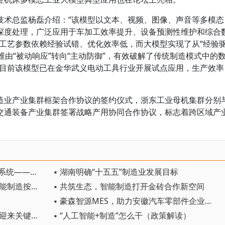
技术总监杨磊介绍：“该模型以文本、视频、图像、声音等多模态
深度处理，广泛应用于车加工效率提升、设备预测性维护和综合
工工艺参数依赖经验试错、优化效率低，而大模型实现了从“经验
维由“被动响应”转向“主动防御”，有效破解了传统制造模式中的
“目前该模型已在金华武义电动工具行业开展试点应用，生产效率
造业产业集群框架合作协议的签约仪式，浙东工业母机集群分别
交通装备产业集群签署战略产用协同合作协议，标志着跨区域产
▪ 一套完整的NPU机器人视觉伺服系统——米尔RK3576
▪ 湖南明确“十五五”制造业发展目标
▪ 首届装备强国论坛召开 新一代智能制造按下“加速键”
▪ 共筑生态，智能制造打开金砖合作新空间
▪ 豪森智源MES，助力安徽汽车零部件企业产能提升20%
▪ 两个连续全球第一！ 中国汽车业迎来关键一跃
▪ “人工智能+制造”怎么干（政策解读）