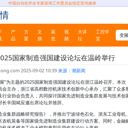
中国自动化学会专家咨询工作委员会指定宣传媒体
情
下
产
方
文
展
视
大讲
工控学
载
品
案
摘
览
频
坛
堂
2025国家制造强国建设论坛在温岭举行
kong.com 2025-09-02 10:39
来源：潮新闻
新发展”为主题的2025国家制造强国建设论坛在浙江温岭召开。本次
员会主办，浙江省高档数控机床技术创新中心承办，汇聚了众多
及行业协会负责人，共同探讨国家先进制造业集群发展与技术创
部长辛国斌应邀出席论坛并致辞。
造业集群战略研究报告》，并推出宁波绿色石化、浙东工业母机
区农机装备等国家级先进制造业集群建设行动方案。同时，金融
控机床多模态工业大模型典型应用也在论坛上亮相。