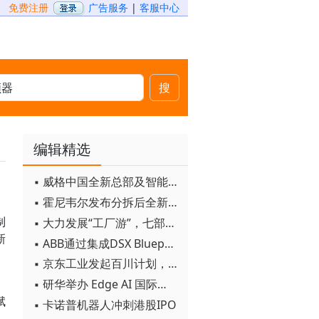
免费注册
广告服务
|
客服中心
搜
编辑精选
▪ 威格中国全新总部及智能工厂启用
▪ 霍尼韦尔发布分拆后全新品牌：霍尼韦尔科技与霍尼韦尔航空航天
制
▪ 大力发展“工厂游”，七部门联合发文！
新
▪ ABB通过集成DSX Blueprint AI基础设施，扩大与英伟达的合作
▪ 京东工业发起百川计划， 构建工业大模型新生态
▪ 研华举办 Edge AI 国际论坛
、
赋
▪ 卡诺普机器人冲刺港股IPO