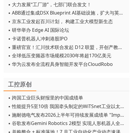
▪ 大力发展“工厂游”，七部门联合发文！
▪ ABB通过集成DSX Blueprint AI基础设施，扩大与英伟达的合作
▪ 京东工业发起百川计划， 构建工业大模型新生态
▪ 研华举办 Edge AI 国际论坛
▪ 卡诺普机器人冲刺港股IPO
▪ 重磅官宣！汇川技术联合发起 D12 联盟，开创产教融合新范式
▪ 全球低压变频器市场规模2030年将超170亿美元
▪ 华为云发布全流程具身智能开发平台CloudRobo
工控原创
▪ 跨国工业巨头财报里的中国成绩单
▪ 性能提升5至10倍 我国牵头制定的WiTSnet工业以太网国际标准正式发布
▪ 施耐德电气发布2026上半年可持续发展成绩单 "Impact 2030"路线图开局稳健
▪ 谷歌发布Gemini Robotics 2模型 实现人形机器人全身智能控制突破
▪ 并购整合 + 标准落地！7 月工业自动化产业动态速递