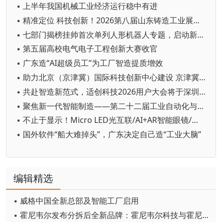
▪ 上半年我国机械工业经济运行稳中有进
▪ 精准定位 科技创新！2026第八届山东铸造工业展览会在青岛开幕
▪ 七部门揭榜挂帅首次单列人形机器人专题，启动新一轮国家级技术攻坚
▪ 第五届高校电气电子工程创新大赛收官
▪ 广东造“AI超级员工”为工厂智造提质增效
▪ 助力北京（京津冀）国际科技创新中心建设 京津冀成立机器人产业链联盟
▪ 共赴智造新范式，适创科技2026用户大会将于深圳启幕
▪ 聚焦新一代智能制造——第二十二届工业自动化与标准化研讨会在京举办
▪ 不止于显示！Micro LED光互联/AI+AR智能眼镜/玻璃基板TGV等全新赛道集中亮相，创新动能尽在2026深圳国际全触与显示展
▪ 国外软件“船大难掉头”，广东决定自己造“工业大脑”
编辑精选
▪ 威格中国全新总部及智能工厂启用
▪ 霍尼韦尔发布分拆后全新品牌：霍尼韦尔科技与霍尼韦尔航空航天