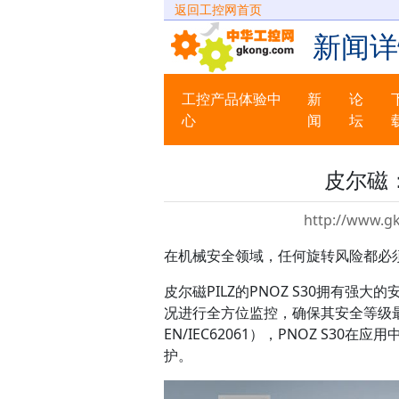
返回工控网首页
新闻详
工控产品体验中
新
论
心
闻
坛
皮尔磁
http://www.g
在机械安全领域，任何旋转风险都必
皮尔磁PILZ的PNOZ S30拥有
况进行全方位监控，确保其安全等级最高可达P
EN/IEC62061），PNOZ S
护。