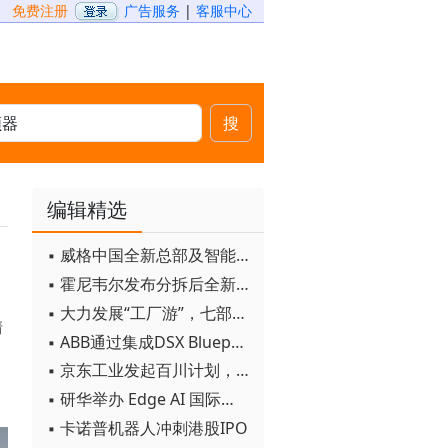
免费注册
广告服务
|
客服中心
搜
编辑精选
▪ 威格中国全新总部及智能工厂启用
▪ 霍尼韦尔发布分拆后全新品牌：霍尼韦尔科技与霍尼韦尔航空航天
▪ 大力发展“工厂游”，七部门联合发文！
情
▪ ABB通过集成DSX Blueprint AI基础设施，扩大与英伟达的合作
▪ 京东工业发起百川计划， 构建工业大模型新生态
▪ 研华举办 Edge AI 国际论坛
▪ 卡诺普机器人冲刺港股IPO