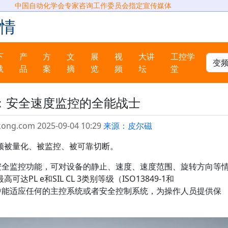
中国自动化学会专家咨询工作委员会指定宣传媒体
情
下
产
方
文
展
视
大讲
工控学
载
品
案
摘
览
频
坛
堂
：安全速度监控的全能战士
kong.com 2025-09-04 10:29
来源：皮尔磁
须被量化、被监控、被可靠切断。
强大的安全监控功能，可对设备的静止、速度、速度范围、旋转方向等
L e和SIL CL 3类别等级（ISO13849-1和
30在应用中能适应任何的主控系统或者安全控制系统，为操作人员提供保