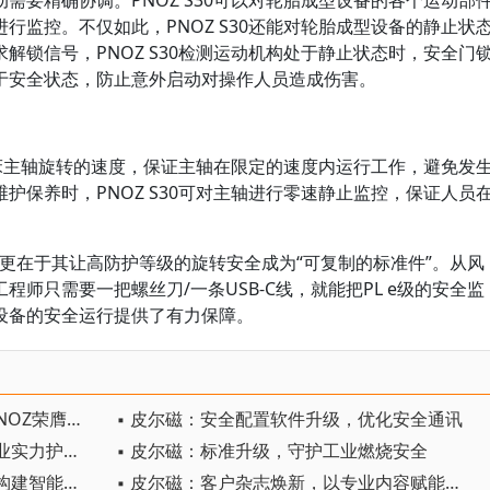
需要精确协调。PNOZ S30可以对轮胎成型设备的各个运动部
行监控。不仅如此，PNOZ S30还能对轮胎成型设备的静止状
解锁信号，PNOZ S30检测运动机构处于静止状态时，安全门
于安全状态，防止意外启动对操作人员造成伤害。
控机床主轴旋转的速度，保证主轴在限定的速度内运行工作，避免发
护保养时，PNOZ S30可对主轴进行零速静止监控，保证人员
控”，更在于其让高防护等级的旋转安全成为“可复制的标准件”。从风
师只需要一把螺丝刀/一条USB-C线，就能把PL e级的安全监
设备的安全运行提供了有力保障。
▪ 皮尔磁亮相工控产业盛会，myPNOZ荣膺技术创新标杆奖
▪ 皮尔磁：安全配置软件升级，优化安全通讯
▪ 皮尔磁：全球化深耕致远，以专业实力护航产业升级
▪ 皮尔磁：标准升级，守护工业燃烧安全
▪ 皮尔磁：安全控制器现面升级，构建智能化权限管理
▪ 皮尔磁：客户杂志焕新，以专业内容赋能行业