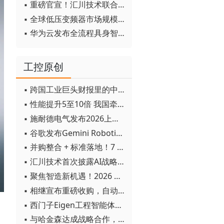
▪ 重磅官宣！汇川技术联合发起 D12 联盟，开创产教融合新范式
▪ 全球低压变频器市场规模2030年将超170亿美元
▪ 华为云发布全流程具身智能开发平台CloudRobo
工控原创
▪ 跨国工业巨头财报里的中国成绩单
▪ 性能提升5至10倍 我国牵头制定的WiTSnet工业以太网国际标准正式发布
▪ 施耐德电气发布2026上半年可持续发展成绩单 "Impact 2030"路线图开局稳健
▪ 谷歌发布Gemini Robotics 2模型 实现人形机器人全身智能控制突破
▪ 并购整合 + 标准落地！7 月工业自动化产业动态速递
▪ 汇川技术首次披露AI战略进展：从两个方面推动“AI业务化”落地
▪ 聚焦智造新机遇！2026 青岛数字化及智能制造技术论坛圆满落幕
▪ 相继宣布重磅收购，自动化巨头新一轮并购潮剑指何方？
▪ 西门子Eigen工程智能体落地中国，工业AI跨越物理世界“确定性”拐点
▪ 与哈金森达成战略合作，乐聚机器人何以持续获得工业巨头青睐？