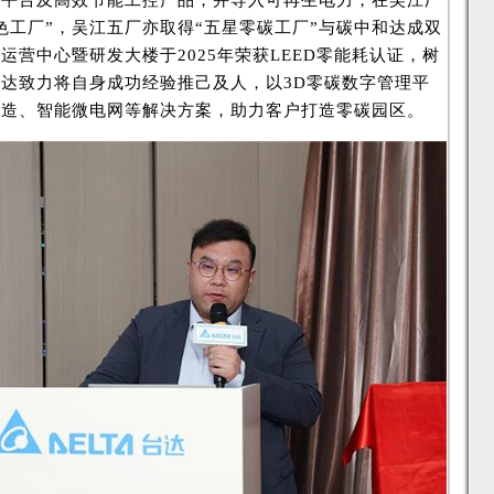
理平台及高效节能工控产品，并导入可再生电力，在吴江厂
色工厂”，吴江五厂亦取得“五星零碳工厂”与碳中和达成双
运营中心暨研发大楼于2025年荣获LEED零能耗认证，树
达致力将自身成功经验推己及人，以3D零碳数字管理平
制造、智能微电网等解决方案，助力客户打造零碳园区。