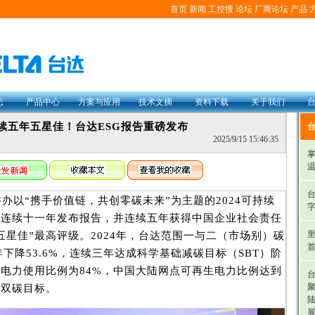
首页
新闻
工控搜
论坛
厂商论坛
产品
态
产品中心
方案与应用
技术文摘
资料下载
关于我们
续五年五星佳！台达ESG报告重磅发布
2025/9/15 15:46:35
掌
温
举办以“携手价值链，共创零碳未来”为主题的2024可持续
达连续十一年发布报告，并连续五年获得中国企业社会责任
里
五星佳”最高评级。2024年，台达范围一与二（市场别）碳
首
年下降53.6%，连续三年达成科学基础减碳目标（SBT）阶
电力使用比例为84%，中国大陆网点可再生电力比例达到
台
应双碳目标。
陆