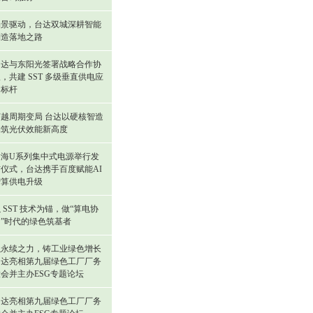
场景驱动，台达双城深耕智能
制造落地之路
台达与东阳光签署战略合作协
，共建 SST 多级垂直供电应
用标杆
穿越周期变局 台达以硬核智造
构筑光伏效能新高度
瀚海U系列集中式电源举行发
布仪式，台达携手百度赋能AI
智算供电升级
 SST 技术为锚，做“算电协
同”时代的绿色筑基者
以永续之力，铸工业绿色增长
台达亮相第九届绿色工厂厂务
会并主办ESG专题论坛
台达亮相第九届绿色工厂厂务