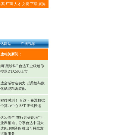
方案
厂商
人才
文摘
下载
展览
台达网站
在线视频
台达相关新闻：
间“黑珍珠” 台达工业级迷你
控器DTX500上市
台达全域智造实力 以柔性与数
字化赋能精密装配
程碑时刻！ 台达 × 秦淮数据
个算力中心 SST 正式投运
达55周年“前行共好论坛” 汇
聚业界领袖，分享台达中国大
达RE100经验 推出可持续发
展咨询服务