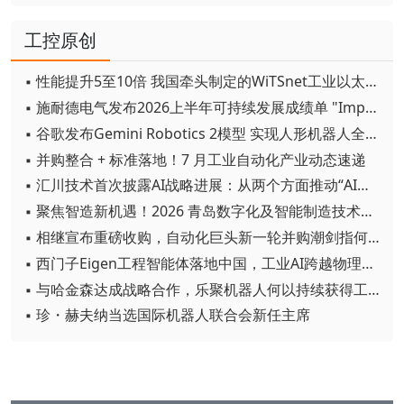
工控原创
▪ 性能提升5至10倍 我国牵头制定的WiTSnet工业以太网国际标准正式发布
▪ 施耐德电气发布2026上半年可持续发展成绩单 "Impact 2030"路线图开局稳健
▪ 谷歌发布Gemini Robotics 2模型 实现人形机器人全身智能控制突破
▪ 并购整合 + 标准落地！7 月工业自动化产业动态速递
▪ 汇川技术首次披露AI战略进展：从两个方面推动“AI业务化”落地
▪ 聚焦智造新机遇！2026 青岛数字化及智能制造技术论坛圆满落幕
▪ 相继宣布重磅收购，自动化巨头新一轮并购潮剑指何方？
▪ 西门子Eigen工程智能体落地中国，工业AI跨越物理世界“确定性”拐点
▪ 与哈金森达成战略合作，乐聚机器人何以持续获得工业巨头青睐？
▪ 珍・赫夫纳当选国际机器人联合会新任主席