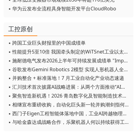
▪ 华为云发布全流程具身智能开发平台CloudRobo
工控原创
▪ 跨国工业巨头财报里的中国成绩单
▪ 性能提升5至10倍 我国牵头制定的WiTSnet工业以太网国际标准正式发布
▪ 施耐德电气发布2026上半年可持续发展成绩单 "Impact 2030"路线图开局稳健
▪ 谷歌发布Gemini Robotics 2模型 实现人形机器人全身智能控制突破
▪ 并购整合 + 标准落地！7 月工业自动化产业动态速递
▪ 汇川技术首次披露AI战略进展：从两个方面推动“AI业务化”落地
▪ 聚焦智造新机遇！2026 青岛数字化及智能制造技术论坛圆满落幕
▪ 相继宣布重磅收购，自动化巨头新一轮并购潮剑指何方？
▪ 西门子Eigen工程智能体落地中国，工业AI跨越物理世界“确定性”拐点
▪ 与哈金森达成战略合作，乐聚机器人何以持续获得工业巨头青睐？