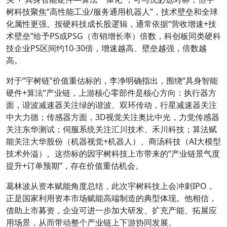
树科技聚焦“高性能工业/服务通用机器人”，技术壁垒和全球
化属性更强。按硬科技成长股逻辑，通常依据“营收增速+技
术壁垒”给予PS或PSG（市销增长率）倍数，科创板同类硬科
技企业PS区间约10-30倍，增速越高、壁垒越强，倍数越
高。
对于“宇树链”价值重估标的，李净明确指出，围绕“具身智能
硬件+算法”产业链，上游核心零部件是核心方向：执行器方
面，谐波减速器关注绿的谐波、双环传动，行星减速器关注
中大力德；传感器方面，3D视觉关注奥比中光，力觉传感器
关注东华测试；伺服系统关注汇川技术、禾川科技；算法赋
能关注大华股份（机器视觉+机器人）、商汤科技（AI大模型
技术外溢）。这些标的因宇树科技上市带来的“产业链景气度
提升+订单预期”，存在价值重估机会。
葛林波从资本赋能角度总结，此次宇树科技上会冲刺IPO，
正是国家利用资本市场赋能高端制造的典型体现。他相信，
借助上市募资，企业可进一步加大研发、扩充产能、拓展应
用场景，从而带动整个产业链上下游协同发展。