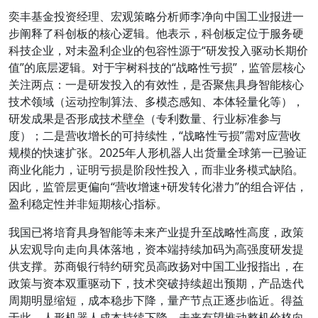
奕丰基金投资经理、宏观策略分析师李净向中国工业报进一
步阐释了科创板的核心逻辑。他表示，科创板定位于服务硬
科技企业，对未盈利企业的包容性源于“研发投入驱动长期价
值”的底层逻辑。对于宇树科技的“战略性亏损”，监管层核心
关注两点：一是研发投入的有效性，是否聚焦具身智能核心
技术领域（运动控制算法、多模态感知、本体轻量化等），
研发成果是否形成技术壁垒（专利数量、行业标准参与
度）；二是营收增长的可持续性，“战略性亏损”需对应营收
规模的快速扩张。2025年人形机器人出货量全球第一已验证
商业化能力，证明亏损是阶段性投入，而非业务模式缺陷。
因此，监管层更偏向“营收增速+研发转化潜力”的组合评估，
盈利稳定性并非短期核心指标。
我国已将培育具身智能等未来产业提升至战略性高度，政策
从宏观导向走向具体落地，资本端持续加码为高强度研发提
供支撑。苏商银行特约研究员高政扬对中国工业报指出，在
政策与资本双重驱动下，技术突破持续超出预期，产品迭代
周期明显缩短，成本稳步下降，量产节点正逐步临近。得益
于此，人形机器人成本持续下降，未来有望推动整机价格向