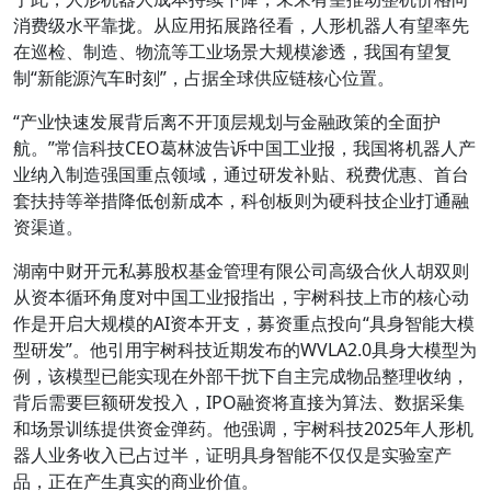
消费级水平靠拢。从应用拓展路径看，人形机器人有望率先
在巡检、制造、物流等工业场景大规模渗透，我国有望复
制“新能源汽车时刻”，占据全球供应链核心位置。
“产业快速发展背后离不开顶层规划与金融政策的全面护
航。”常信科技CEO葛林波告诉中国工业报，我国将机器人产
业纳入制造强国重点领域，通过研发补贴、税费优惠、首台
套扶持等举措降低创新成本，科创板则为硬科技企业打通融
资渠道。
湖南中财开元私募股权基金管理有限公司高级合伙人胡双则
从资本循环角度对中国工业报指出，宇树科技上市的核心动
作是开启大规模的AI资本开支，募资重点投向“具身智能大模
型研发”。他引用宇树科技近期发布的WVLA2.0具身大模型为
例，该模型已能实现在外部干扰下自主完成物品整理收纳，
背后需要巨额研发投入，IPO融资将直接为算法、数据采集
和场景训练提供资金弹药。他强调，宇树科技2025年人形机
器人业务收入已占过半，证明具身智能不仅仅是实验室产
品，正在产生真实的商业价值。