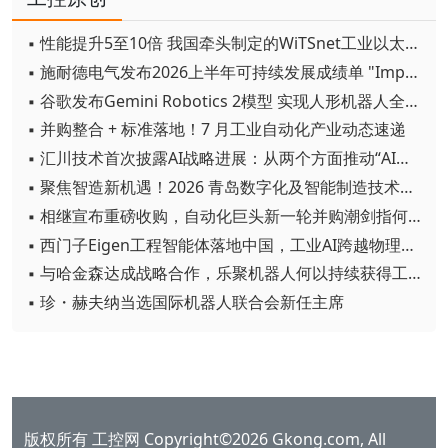
▪ 性能提升5至10倍 我国牵头制定的WiTSnet工业以太网国际标准正式发布
▪ 施耐德电气发布2026上半年可持续发展成绩单 "Impact 2030"路线图开局稳健
▪ 谷歌发布Gemini Robotics 2模型 实现人形机器人全身智能控制突破
▪ 并购整合 + 标准落地！7 月工业自动化产业动态速递
▪ 汇川技术首次披露AI战略进展：从两个方面推动“AI业务化”落地
▪ 聚焦智造新机遇！2026 青岛数字化及智能制造技术论坛圆满落幕
▪ 相继宣布重磅收购，自动化巨头新一轮并购潮剑指何方？
▪ 西门子Eigen工程智能体落地中国，工业AI跨越物理世界“确定性”拐点
▪ 与哈金森达成战略合作，乐聚机器人何以持续获得工业巨头青睐？
▪ 珍・赫夫纳当选国际机器人联合会新任主席
版权所有 工控网 Copyright©2026 Gkong.com, All