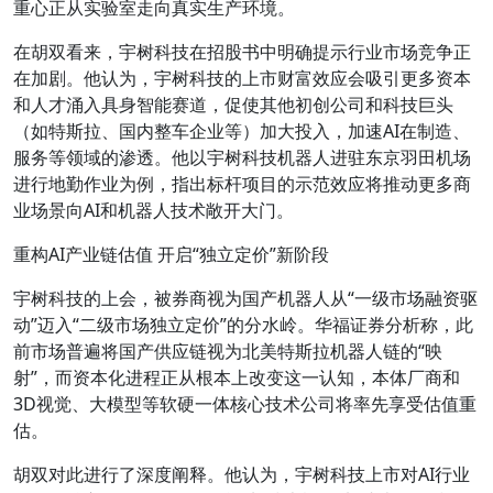
重心正从实验室走向真实生产环境。
在胡双看来，宇树科技在招股书中明确提示行业市场竞争正
在加剧。他认为，宇树科技的上市财富效应会吸引更多资本
和人才涌入具身智能赛道，促使其他初创公司和科技巨头
（如特斯拉、国内整车企业等）加大投入，加速AI在制造、
服务等领域的渗透。他以宇树科技机器人进驻东京羽田机场
进行地勤作业为例，指出标杆项目的示范效应将推动更多商
业场景向AI和机器人技术敞开大门。
重构AI产业链估值 开启“独立定价”新阶段
宇树科技的上会，被券商视为国产机器人从“一级市场融资驱
动”迈入“二级市场独立定价”的分水岭。华福证券分析称，此
前市场普遍将国产供应链视为北美特斯拉机器人链的“映
射”，而资本化进程正从根本上改变这一认知，本体厂商和
3D视觉、大模型等软硬一体核心技术公司将率先享受估值重
估。
胡双对此进行了深度阐释。他认为，宇树科技上市对AI行业