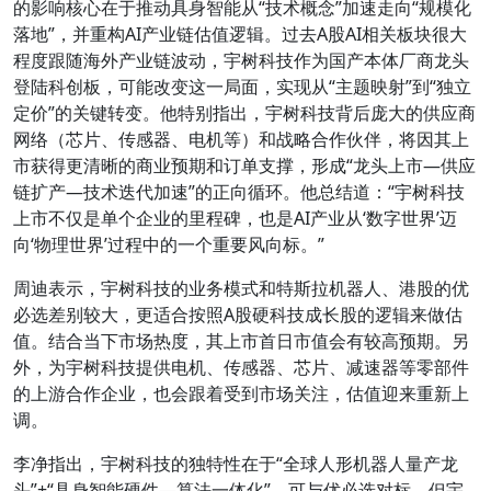
的影响核心在于推动具身智能从“技术概念”加速走向“规模化
落地”，并重构AI产业链估值逻辑。过去A股AI相关板块很大
程度跟随海外产业链波动，宇树科技作为国产本体厂商龙头
登陆科创板，可能改变这一局面，实现从“主题映射”到“独立
定价”的关键转变。他特别指出，宇树科技背后庞大的供应商
网络（芯片、传感器、电机等）和战略合作伙伴，将因其上
市获得更清晰的商业预期和订单支撑，形成“龙头上市—供应
链扩产—技术迭代加速”的正向循环。他总结道：“宇树科技
上市不仅是单个企业的里程碑，也是AI产业从‘数字世界’迈
向‘物理世界’过程中的一个重要风向标。”
周迪表示，宇树科技的业务模式和特斯拉机器人、港股的优
必选差别较大，更适合按照A股硬科技成长股的逻辑来做估
值。结合当下市场热度，其上市首日市值会有较高预期。另
外，为宇树科技提供电机、传感器、芯片、减速器等零部件
的上游合作企业，也会跟着受到市场关注，估值迎来重新上
调。
李净指出，宇树科技的独特性在于“全球人形机器人量产龙
头”+“具身智能硬件—算法一体化”，可与优必选对标，但宇