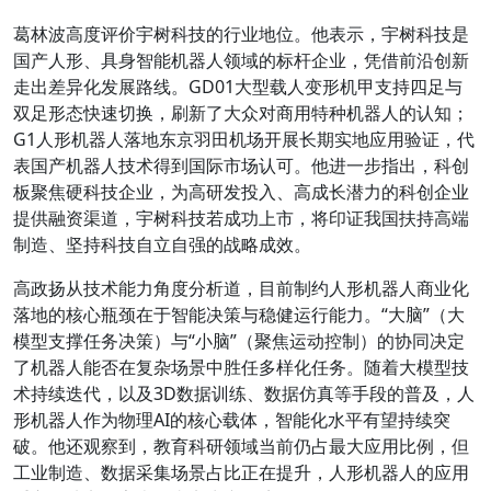
葛林波高度评价宇树科技的行业地位。他表示，宇树科技是
国产人形、具身智能机器人领域的标杆企业，凭借前沿创新
走出差异化发展路线。GD01大型载人变形机甲支持四足与
双足形态快速切换，刷新了大众对商用特种机器人的认知；
G1人形机器人落地东京羽田机场开展长期实地应用验证，代
表国产机器人技术得到国际市场认可。他进一步指出，科创
板聚焦硬科技企业，为高研发投入、高成长潜力的科创企业
提供融资渠道，宇树科技若成功上市，将印证我国扶持高端
制造、坚持科技自立自强的战略成效。
高政扬从技术能力角度分析道，目前制约人形机器人商业化
落地的核心瓶颈在于智能决策与稳健运行能力。“大脑”（大
模型支撑任务决策）与“小脑”（聚焦运动控制）的协同决定
了机器人能否在复杂场景中胜任多样化任务。随着大模型技
术持续迭代，以及3D数据训练、数据仿真等手段的普及，人
形机器人作为物理AI的核心载体，智能化水平有望持续突
破。他还观察到，教育科研领域当前仍占最大应用比例，但
工业制造、数据采集场景占比正在提升，人形机器人的应用