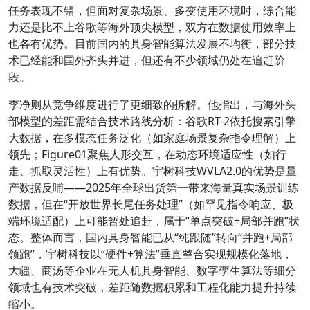
任务表现不错，但面对复杂场景、多变使用环境时，综合能
力还是比不上谷歌等海外顶尖模型，双方在数据使用效率上
也各有优势。目前国内的具身智能算法发展不均衡，部分技
术已经能和国外齐头并进，但还有不少领域仍处在追赶阶
段。
李净则从竞争维度进行了更细致的拆解。他指出，与海外头
部模型的差距需结合技术路线分析：谷歌RT-2依托搜索引擎
大数据，在多模态任务泛化（如家庭场景复杂指令理解）上
领先；Figure01聚焦人形交互，在动态环境适应性（如行
走、抓取灵活性）上有优势。宇树科技WVLA2.0的优势是量
产数据反哺——2025年全球出货第一带来海量真实场景训练
数据，但在“开放世界长尾任务处理”（如罕见指令响应、极
端环境适配）上可能暂处追赶，属于“单点突破+局部并跑”状
态。整体而言，国内具身智能已从“纯跟随”转向“并跑+局部
领跑”，宇树科技以“硬件+算法”垂直整合实现规模化落地，
大疆、商汤等企业在无人机具身智能、数字孪生算法等细分
领域也有技术突破，差距随数据积累和工程化能力提升持续
缩小。