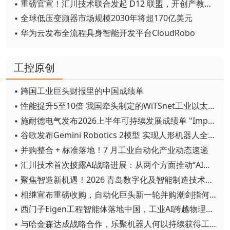
▪ 重磅官宣！汇川技术联合发起 D12 联盟，开创产教融合新范式
▪ 全球低压变频器市场规模2030年将超170亿美元
▪ 华为云发布全流程具身智能开发平台CloudRobo
工控原创
▪ 跨国工业巨头财报里的中国成绩单
▪ 性能提升5至10倍 我国牵头制定的WiTSnet工业以太网国际标准正式发布
▪ 施耐德电气发布2026上半年可持续发展成绩单 "Impact 2030"路线图开局稳健
▪ 谷歌发布Gemini Robotics 2模型 实现人形机器人全身智能控制突破
▪ 并购整合 + 标准落地！7 月工业自动化产业动态速递
▪ 汇川技术首次披露AI战略进展：从两个方面推动“AI业务化”落地
▪ 聚焦智造新机遇！2026 青岛数字化及智能制造技术论坛圆满落幕
▪ 相继宣布重磅收购，自动化巨头新一轮并购潮剑指何方？
▪ 西门子Eigen工程智能体落地中国，工业AI跨越物理世界“确定性”拐点
▪ 与哈金森达成战略合作，乐聚机器人何以持续获得工业巨头青睐？