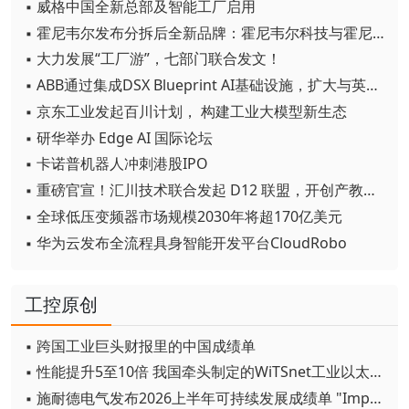
▪ 威格中国全新总部及智能工厂启用
▪ 霍尼韦尔发布分拆后全新品牌：霍尼韦尔科技与霍尼韦尔航空航天
▪ 大力发展“工厂游”，七部门联合发文！
▪ ABB通过集成DSX Blueprint AI基础设施，扩大与英伟达的合作
▪ 京东工业发起百川计划， 构建工业大模型新生态
▪ 研华举办 Edge AI 国际论坛
▪ 卡诺普机器人冲刺港股IPO
▪ 重磅官宣！汇川技术联合发起 D12 联盟，开创产教融合新范式
▪ 全球低压变频器市场规模2030年将超170亿美元
▪ 华为云发布全流程具身智能开发平台CloudRobo
工控原创
▪ 跨国工业巨头财报里的中国成绩单
▪ 性能提升5至10倍 我国牵头制定的WiTSnet工业以太网国际标准正式发布
▪ 施耐德电气发布2026上半年可持续发展成绩单 "Impact 2030"路线图开局稳健