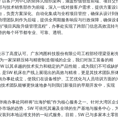
了以客户为中心的矩阵式组织架构，涵盖价值创造前端、项目交
部与技术销售部作为前端，深入一线对接客户需求，提供方案设
台，负责方案深化、自动化集成与全程项目管控，确保从设计到
助理团队则作为后端，提供全周期服务响应与行政保障，确保设
与“项目风险升级管理流程”，办事处实现了跨部门信息高效流转
持的每个环节都专业、可靠、透明。
措表示了高度认可。广东鸿图科技股份有限公司工程部经理梁亚彬
作为一家深耕压铸与精密制造领域的企业，我们对加工装备的精
SW 以其卓越的技术实力和稳定的产品性能，成为我们不可或缺
，是SW 机床在产线上展现出的高效与精准，更是其技术团队所
南办事处成立，使我们在设备维护、工艺优化与人员培训方面的
 的技术团队能够更快速地参与到我们新项目的早期开发中，实现
W 华南办事处同样将“出海护航”作为核心服务之一。针对大湾区企
外市场的趋势，SW 可依托其遍及全球的生产基地与服务中心，
安装到本地运维支持的一站式服务。目前，SW 已与多家本土零