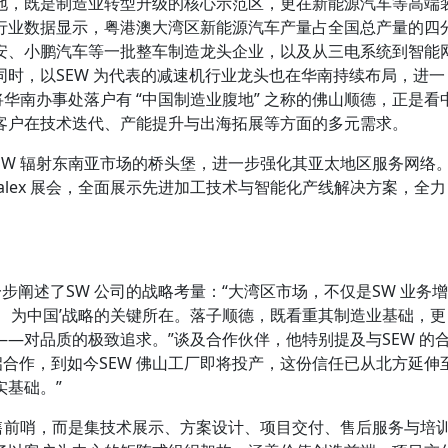
地，既是制造业转型升级的核心示范区，更在新能源汽车等高端
行业数据显示，粤港澳大湾区新能源汽车产量占全国总产量的四
安、小鹏汽车等一批整车制造龙头企业，以及从三电系统到智能
时，以SEW 为代表的减速机行业龙头也在华南持续布局，进一
将华南办事处落户有 “中国制造业腹地” 之称的佛山顺德，正是看
客户在技术迭代、产能提升与出海拓展等方面的多元需求。
SW 辐射东南亚市场的桥头堡，进一步强化其亚太地区服务网络
Metalex 展会，全面展示先进加工技术与智能化产线解决方案，全力
生进一步阐述了SW 公司的战略考量：“大湾区市场，不仅是SW 业务增
、为中国’战略的关键所在。落子顺德，既看重其制造业基础，更
—对品质的极致追求。”谈及合作伙伴，他特别提及与SEW 的
开启合作，到如今SEW 佛山工厂即将投产，这份信任已从北方延伸
基础。”
销售前哨，而是集技术展示、方案设计、项目交付、售后服务与培