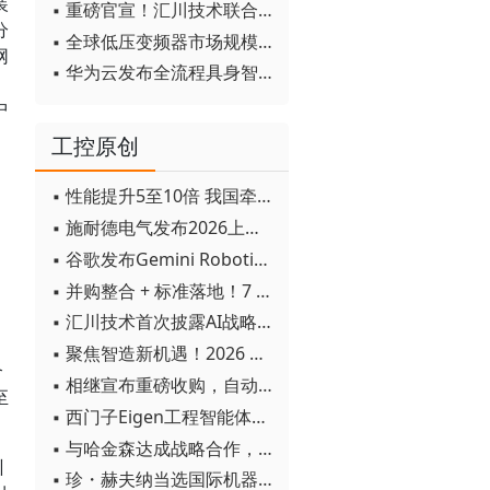
装
▪ 重磅官宣！汇川技术联合发起 D12 联盟，开创产教融合新范式
分
▪ 全球低压变频器市场规模2030年将超170亿美元
网
▪ 华为云发布全流程具身智能开发平台CloudRobo
中
工控原创
。
▪ 性能提升5至10倍 我国牵头制定的WiTSnet工业以太网国际标准正式发布
▪ 施耐德电气发布2026上半年可持续发展成绩单 "Impact 2030"路线图开局稳健
▪ 谷歌发布Gemini Robotics 2模型 实现人形机器人全身智能控制突破
▪ 并购整合 + 标准落地！7 月工业自动化产业动态速递
▪ 汇川技术首次披露AI战略进展：从两个方面推动“AI业务化”落地
▪ 聚焦智造新机遇！2026 青岛数字化及智能制造技术论坛圆满落幕
合
▪ 相继宣布重磅收购，自动化巨头新一轮并购潮剑指何方？
至
▪ 西门子Eigen工程智能体落地中国，工业AI跨越物理世界“确定性”拐点
▪ 与哈金森达成战略合作，乐聚机器人何以持续获得工业巨头青睐？
训
▪ 珍・赫夫纳当选国际机器人联合会新任主席