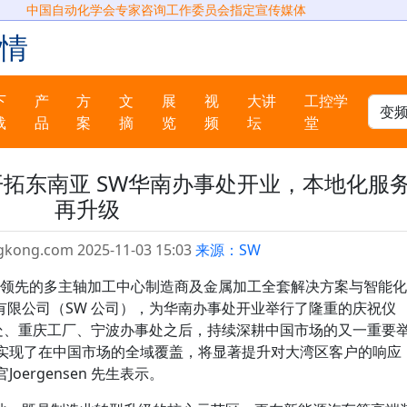
中国自动化学会专家咨询工作委员会指定宣传媒体
情
下
产
方
文
展
视
大讲
工控学
载
品
案
摘
览
频
坛
堂
拓东南亚 SW华南办事处开业，本地化服
再升级
gkong.com 2025-11-03 15:03
来源：SW
—全球领先的多主轴加工中心制造商及金属加工全套解决方案与智能化
有限公司（SW 公司），为华南办事处开业举行了隆重的庆祝仪
事处、重庆工厂、宁波办事处之后，持续深耕中国市场的又一重要
 实现了在中国市场的全域覆盖，将显著提升对大湾区客户的响应
oergensen 先生表示。