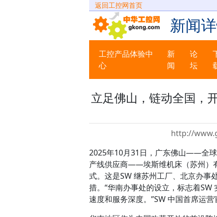
返回工控网首页
新闻详
工控产品体验中
新
论
心
闻
坛
立足佛山，链动全国，开
http://www.
2025年10月31日，广东佛山—
产线供应商——埃斯维机床（苏州）
式。这是SW 继苏州工厂、北京办
措。“华南办事处的设立，标志着SW
速度和服务深度。”SW 中国首席运营官J