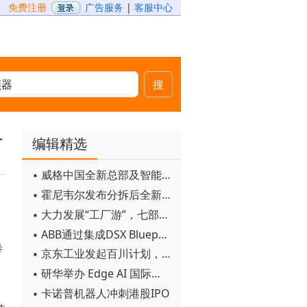
免费注册
广告服务
|
客服中心
搜
务
编辑精选
▪ 威格中国全新总部及智能工厂启用
▪ 霍尼韦尔发布分拆后全新品牌：霍尼韦尔科技与霍尼韦尔航空航天
▪ 大力发展“工厂游”，七部门联合发文！
▪ ABB通过集成DSX Blueprint AI基础设施，扩大与英伟达的合作
举
▪ 京东工业发起百川计划， 构建工业大模型新生态
▪ 研华举办 Edge AI 国际论坛
▪ 卡诺普机器人冲刺港股IPO