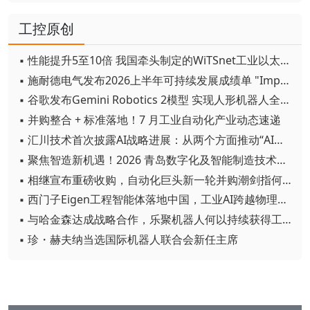
工控原创
▪ 性能提升5至10倍 我国牵头制定的WiTSnet工业以太网国际标准正式发布
▪ 施耐德电气发布2026上半年可持续发展成绩单 "Impact 2030"路线图开局稳健
▪ 谷歌发布Gemini Robotics 2模型 实现人形机器人全身智能控制突破
▪ 并购整合 + 标准落地！7 月工业自动化产业动态速递
▪ 汇川技术首次披露AI战略进展：从两个方面推动“AI业务化”落地
▪ 聚焦智造新机遇！2026 青岛数字化及智能制造技术论坛圆满落幕
▪ 相继宣布重磅收购，自动化巨头新一轮并购潮剑指何方？
▪ 西门子Eigen工程智能体落地中国，工业AI跨越物理世界“确定性”拐点
▪ 与哈金森达成战略合作，乐聚机器人何以持续获得工业巨头青睐？
▪ 珍・赫夫纳当选国际机器人联合会新任主席