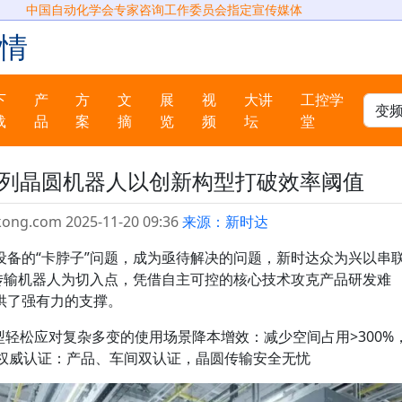
中国自动化学会专家咨询工作委员会指定宣传媒体
情
下
产
方
文
展
视
大讲
工控学
载
品
案
摘
览
频
坛
堂
系列晶圆机器人以创新构型打破效率阈值
kong.com 2025-11-20 09:36
来源：新时达
设备的“卡脖子”问题，成为亟待解决的问题，新时达众为兴以串
圆传输机器人为切入点，凭借自主可控的核心技术攻克产品研发难
供了强有力的支撑。
单机型轻松应对复杂多变的使用场景降本增效：减少空间占用>300%
0%权威认证：产品、车间双认证，晶圆传输安全无忧