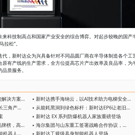
未来科技制高点和国家产业安全的综合博弈。对起步较晚的国产
马拉松”。
迭代，新时达众为兴具备针对不同晶圆厂商在半导体制造各个工
合原有产线的生产需求，全方位提高芯片产出效率及良品率，为
的品质服务。
▪ 新时达携SmartRobot免示教智能解决方案登陆深圳埃森焊接展
▪ 新时达携手海纳云，以AI技术助力电梯安全防控获行业奖项
▪ 新时达芜湖工厂正式开工，锚定长三角产业高地打造智造新引擎
▪ 从能耗黑洞到绿色标杆：新时达EP6让老旧脱泥机“零切换”重生
案
▪ 新时达 EX 系列防爆机器人家族重磅登场
▪ 新时达入选自动化+数字化50强品牌榜，高压变频新品斩获新质产品奖
▪ 海尔集团与山东重工签署战略合作协议，新时达助力山东重工智能制造水平提升
▪ 新时达发布行业首款工业具身智能机器人，年产能10000台！
▪ 新时达工规级具身智能机器人登场