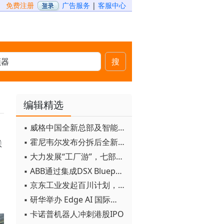
免费注册
广告服务
|
客服中心
搜
编辑精选
▪ 威格中国全新总部及智能工厂启用
▪ 霍尼韦尔发布分拆后全新品牌：霍尼韦尔科技与霍尼韦尔航空航天
联
▪ 大力发展“工厂游”，七部门联合发文！
▪ ABB通过集成DSX Blueprint AI基础设施，扩大与英伟达的合作
▪ 京东工业发起百川计划， 构建工业大模型新生态
，
▪ 研华举办 Edge AI 国际论坛
▪ 卡诺普机器人冲刺港股IPO