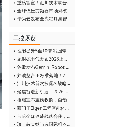
▪ 重磅官宣！汇川技术联合发起 D12 联盟，开创产教融合新范式
▪ 全球低压变频器市场规模2030年将超170亿美元
▪ 华为云发布全流程具身智能开发平台CloudRobo
工控原创
▪ 性能提升5至10倍 我国牵头制定的WiTSnet工业以太网国际标准正式发布
▪ 施耐德电气发布2026上半年可持续发展成绩单 "Impact 2030"路线图开局稳健
▪ 谷歌发布Gemini Robotics 2模型 实现人形机器人全身智能控制突破
▪ 并购整合 + 标准落地！7 月工业自动化产业动态速递
▪ 汇川技术首次披露AI战略进展：从两个方面推动“AI业务化”落地
▪ 聚焦智造新机遇！2026 青岛数字化及智能制造技术论坛圆满落幕
▪ 相继宣布重磅收购，自动化巨头新一轮并购潮剑指何方？
▪ 西门子Eigen工程智能体落地中国，工业AI跨越物理世界“确定性”拐点
▪ 与哈金森达成战略合作，乐聚机器人何以持续获得工业巨头青睐？
▪ 珍・赫夫纳当选国际机器人联合会新任主席