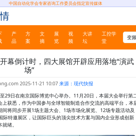
中国自动化学会专家咨询工作委员会指定宣传媒体
情
下
产
方
文
展
视
大讲
工控学
载
品
案
摘
览
频
坛
堂
会开幕倒计时，四大展馆开辟应用落地“演武
场”
ong.com 2025-11-21 10:07
来源：现代快报
7日至29日在南京国际博览中心举办。11月20日，本届大会举行第
会上获悉，作为中国参与全球智能制造合作交流的高端平台，本
间将同步开展1场主题大会、1场市场化展览、12场专题活动及
入国际特邀展区，让国际巨头的顶尖技术方案与国内企业形成创新
本就绪。