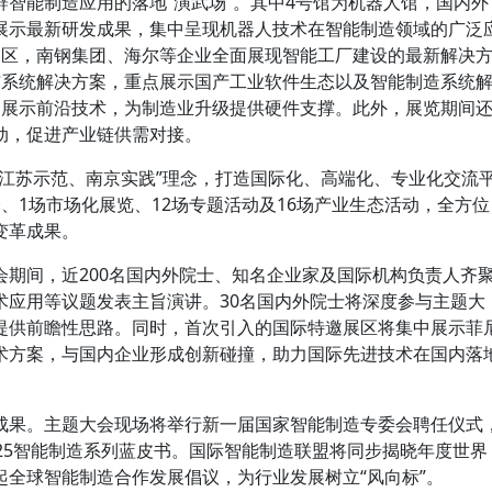
智能制造应用的落地“演武场”。其中4号馆为机器人馆，国内外
展示最新研发成果，集中呈现机器人技术在智能制造领域的广泛
展区，南钢集团、海尔等企业全面展现智能工厂建设的最新解决
与系统解决方案，重点展示国产工业软件生态以及智能制造系统
中展示前沿技术，为制造业升级提供硬件支撑。此外，展览期间
动，促进产业链供需对接。
、江苏示范、南京实践”理念，打造国际化、高端化、专业化交流
、1场市场化展览、12场专题活动及16场产业生态活动，全方位
变革成果。
会期间，近200名国内外院士、知名企业家及国际机构负责人齐
术应用等议题发表主旨演讲。30名国内外院士将深度参与主题大
提供前瞻性思路。同时，首次引入的国际特邀展区将集中展示菲
术方案，与国内企业形成创新碰撞，助力国际先进技术在国内落
成果。主题大会现场将举行新一届国家智能制造专委会聘任仪式
25智能制造系列蓝皮书。国际智能制造联盟将同步揭晓年度世界
起全球智能制造合作发展倡议，为行业发展树立“风向标”。