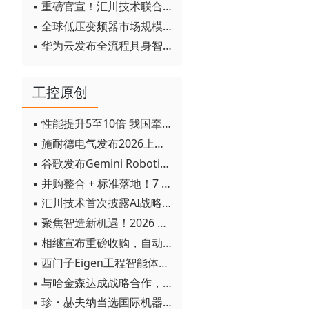
▪ 重磅官宣！汇川技术联合发起 D12 联盟，开创产教融合新范式
▪ 全球低压变频器市场规模2030年将超170亿美元
▪ 华为云发布全流程具身智能开发平台CloudRobo
工控原创
▪ 性能提升5至10倍 我国牵头制定的WiTSnet工业以太网国际标准正式发布
▪ 施耐德电气发布2026上半年可持续发展成绩单 "Impact 2030"路线图开局稳健
▪ 谷歌发布Gemini Robotics 2模型 实现人形机器人全身智能控制突破
▪ 并购整合 + 标准落地！7 月工业自动化产业动态速递
▪ 汇川技术首次披露AI战略进展：从两个方面推动“AI业务化”落地
▪ 聚焦智造新机遇！2026 青岛数字化及智能制造技术论坛圆满落幕
▪ 相继宣布重磅收购，自动化巨头新一轮并购潮剑指何方？
▪ 西门子Eigen工程智能体落地中国，工业AI跨越物理世界“确定性”拐点
▪ 与哈金森达成战略合作，乐聚机器人何以持续获得工业巨头青睐？
▪ 珍・赫夫纳当选国际机器人联合会新任主席