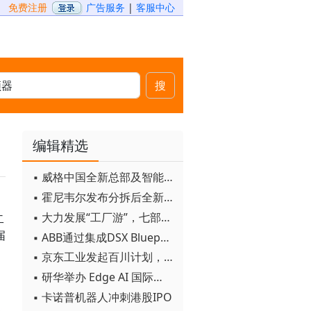
免费注册
广告服务
|
客服中心
搜
编辑精选
▪ 威格中国全新总部及智能工厂启用
▪ 霍尼韦尔发布分拆后全新品牌：霍尼韦尔科技与霍尼韦尔航空航天
▪ 大力发展“工厂游”，七部门联合发文！
二
届
▪ ABB通过集成DSX Blueprint AI基础设施，扩大与英伟达的合作
▪ 京东工业发起百川计划， 构建工业大模型新生态
▪ 研华举办 Edge AI 国际论坛
▪ 卡诺普机器人冲刺港股IPO