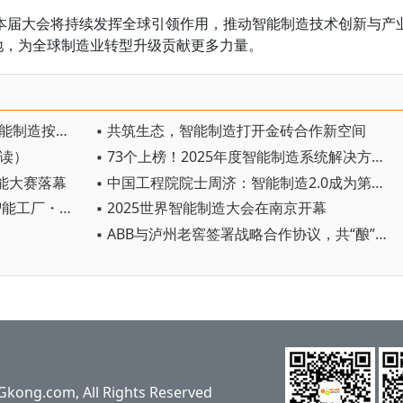
本届大会将持续发挥全球引领作用，推动智能制造技术创新与产
地，为全球制造业转型升级贡献更多力量。
▪ 首届装备强国论坛召开 新一代智能制造按下“加速键”
▪ 共筑生态，智能制造打开金砖合作新空间
解读）
▪ 73个上榜！2025年度智能制造系统解决方案“揭榜挂帅”项目名单公布
能大赛落幕
▪ 中国工程院院士周济：智能制造2.0成为第四次工业革命核心技术
▪ 中国信通院携手18家龙头启动“智能工厂・工业智能场景创新计划”
▪ 2025世界智能制造大会在南京开幕
▪ ABB与泸州老窖签署战略合作协议，共“酿”绿色发展新未来
ng.com, All Rights Reserved