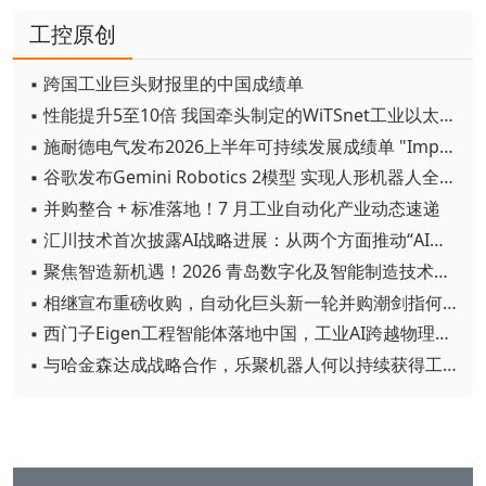
工控原创
▪ 跨国工业巨头财报里的中国成绩单
▪ 性能提升5至10倍 我国牵头制定的WiTSnet工业以太网国际标准正式发布
▪ 施耐德电气发布2026上半年可持续发展成绩单 "Impact 2030"路线图开局稳健
▪ 谷歌发布Gemini Robotics 2模型 实现人形机器人全身智能控制突破
▪ 并购整合 + 标准落地！7 月工业自动化产业动态速递
▪ 汇川技术首次披露AI战略进展：从两个方面推动“AI业务化”落地
▪ 聚焦智造新机遇！2026 青岛数字化及智能制造技术论坛圆满落幕
▪ 相继宣布重磅收购，自动化巨头新一轮并购潮剑指何方？
▪ 西门子Eigen工程智能体落地中国，工业AI跨越物理世界“确定性”拐点
▪ 与哈金森达成战略合作，乐聚机器人何以持续获得工业巨头青睐？