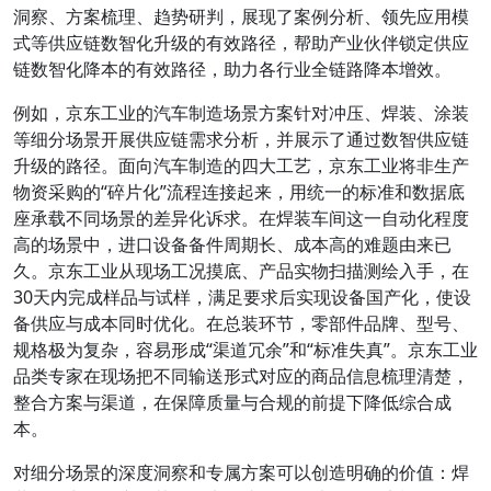
洞察、方案梳理、趋势研判，展现了案例分析、领先应用模
式等供应链数智化升级的有效路径，帮助产业伙伴锁定供应
链数智化降本的有效路径，助力各行业全链路降本增效。
例如，京东工业的汽车制造场景方案针对冲压、焊装、涂装
等细分场景开展供应链需求分析，并展示了通过数智供应链
升级的路径。面向汽车制造的四大工艺，京东工业将非生产
物资采购的“碎片化”流程连接起来，用统一的标准和数据底
座承载不同场景的差异化诉求。在焊装车间这一自动化程度
高的场景中，进口设备备件周期长、成本高的难题由来已
久。京东工业从现场工况摸底、产品实物扫描测绘入手，在
30天内完成样品与试样，满足要求后实现设备国产化，使设
备供应与成本同时优化。在总装环节，零部件品牌、型号、
规格极为复杂，容易形成“渠道冗余”和“标准失真”。京东工业
品类专家在现场把不同输送形式对应的商品信息梳理清楚，
整合方案与渠道，在保障质量与合规的前提下降低综合成
本。
对细分场景的深度洞察和专属方案可以创造明确的价值：焊