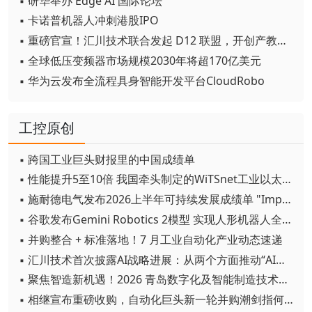
▪ 研华举办 Edge AI 国际论坛
▪ 卡诺普机器人冲刺港股IPO
▪ 重磅官宣！汇川技术联合发起 D12 联盟，开创产教融合新范式
▪ 全球低压变频器市场规模2030年将超170亿美元
▪ 华为云发布全流程具身智能开发平台CloudRobo
工控原创
▪ 跨国工业巨头财报里的中国成绩单
▪ 性能提升5至10倍 我国牵头制定的WiTSnet工业以太网国际标准正式发布
▪ 施耐德电气发布2026上半年可持续发展成绩单 "Impact 2030"路线图开局稳健
▪ 谷歌发布Gemini Robotics 2模型 实现人形机器人全身智能控制突破
▪ 并购整合 + 标准落地！7 月工业自动化产业动态速递
▪ 汇川技术首次披露AI战略进展：从两个方面推动“AI业务化”落地
▪ 聚焦智造新机遇！2026 青岛数字化及智能制造技术论坛圆满落幕
▪ 相继宣布重磅收购，自动化巨头新一轮并购潮剑指何方？