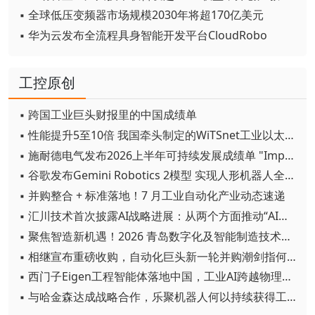
▪ 全球低压变频器市场规模2030年将超170亿美元
▪ 华为云发布全流程具身智能开发平台CloudRobo
工控原创
▪ 跨国工业巨头财报里的中国成绩单
▪ 性能提升5至10倍 我国牵头制定的WiTSnet工业以太网国际标准正式发布
▪ 施耐德电气发布2026上半年可持续发展成绩单 "Impact 2030"路线图开局稳健
▪ 谷歌发布Gemini Robotics 2模型 实现人形机器人全身智能控制突破
▪ 并购整合 + 标准落地！7 月工业自动化产业动态速递
▪ 汇川技术首次披露AI战略进展：从两个方面推动“AI业务化”落地
▪ 聚焦智造新机遇！2026 青岛数字化及智能制造技术论坛圆满落幕
▪ 相继宣布重磅收购，自动化巨头新一轮并购潮剑指何方？
▪ 西门子Eigen工程智能体落地中国，工业AI跨越物理世界“确定性”拐点
▪ 与哈金森达成战略合作，乐聚机器人何以持续获得工业巨头青睐？