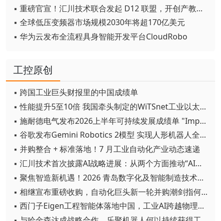
▪ 重磅官宣！汇川技术联合发起 D12 联盟，开创产教融合新范式
▪ 全球低压变频器市场规模2030年将超170亿美元
▪ 华为云发布全流程具身智能开发平台CloudRobo
工控原创
▪ 跨国工业巨头财报里的中国成绩单
▪ 性能提升5至10倍 我国牵头制定的WiTSnet工业以太网国际标准正式发布
▪ 施耐德电气发布2026上半年可持续发展成绩单 "Impact 2030"路线图开局稳健
▪ 谷歌发布Gemini Robotics 2模型 实现人形机器人全身智能控制突破
▪ 并购整合 + 标准落地！7 月工业自动化产业动态速递
▪ 汇川技术首次披露AI战略进展：从两个方面推动“AI业务化”落地
▪ 聚焦智造新机遇！2026 青岛数字化及智能制造技术论坛圆满落幕
▪ 相继宣布重磅收购，自动化巨头新一轮并购潮剑指何方？
▪ 西门子Eigen工程智能体落地中国，工业AI跨越物理世界“确定性”拐点
▪ 与哈金森达成战略合作，乐聚机器人何以持续获得工业巨头青睐？