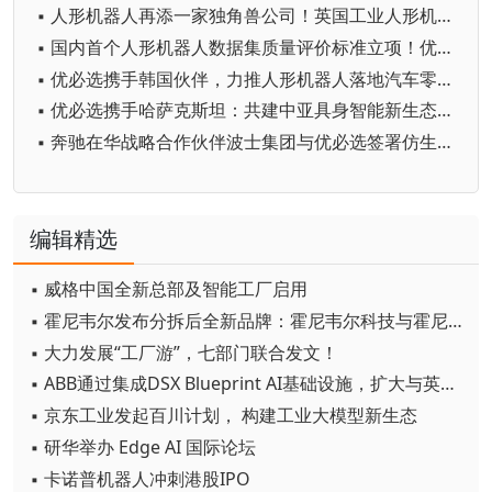
▪ 人形机器人再添一家独角兽公司！英国工业人形机器人初创公司Humanoid融资1.33亿欧元
▪ 国内首个人形机器人数据集质量评价标准立项！优必选已领衔制定八项人形机器人国行标
▪ 优必选携手韩国伙伴，力推人形机器人落地汽车零部件制造场景
▪ 优必选携手哈萨克斯坦：共建中亚具身智能新生态，打造“一带一路”科技走廊
▪ 奔驰在华战略合作伙伴波士集团与优必选签署仿生人形机器人销售战略合作协议
编辑精选
▪ 威格中国全新总部及智能工厂启用
▪ 霍尼韦尔发布分拆后全新品牌：霍尼韦尔科技与霍尼韦尔航空航天
▪ 大力发展“工厂游”，七部门联合发文！
▪ ABB通过集成DSX Blueprint AI基础设施，扩大与英伟达的合作
▪ 京东工业发起百川计划， 构建工业大模型新生态
▪ 研华举办 Edge AI 国际论坛
▪ 卡诺普机器人冲刺港股IPO