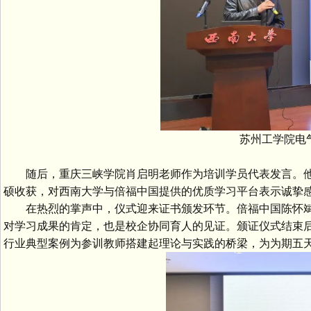
苏州工学院电气
陈
随后，重庆三峡学院肖启明老师作为培训学员代表发言。他
硕收获，对西南大学与倍福中国提供的优质学习平台表示诚挚
在热烈的掌声中，仪式迎来证书颁发环节。倍福中国陈怀斌
对学习成果的肯定，也是校企协同育人的见证。颁证仪式结束
行业典型案例为参训教师搭建起理论与实践的桥梁，为为期五