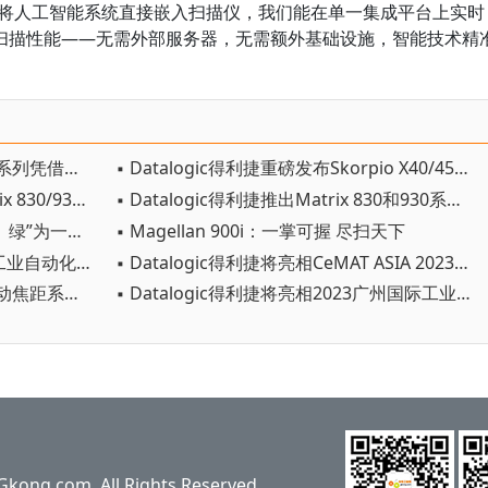
表示，“通过将人工智能系统直接嵌入扫描仪，我们能在单一集成平台上实时
扫描性能——无需外部服务器，无需额外基础设施，智能技术精
▪ 得利捷全新Joya Smart手持终端系列凭借卓越设计荣获2026年红点设计奖
▪ Datalogic得利捷重磅发布Skorpio X40/45与Falcon X60/65：新一代移动数据终端全面赋能高强度智能仓储
▪ 欧洲快递行业巨头部署全新Matrix 830/930系统以应对高吞吐量业务
▪ Datalogic得利捷推出Matrix 830和930系列：智简合一，高效吞吐
▪ Datalogic将以新一代集“智、速、绿”为一体的单窗扫描平台Magellan™ 3600VSi和3700HSi重新定义POS端解决方案
▪ Magellan 900i：一掌可握 尽扫天下
▪ Datalogic将亮相2024广州国际工业自动化技术及装备展览会
▪ Datalogic得利捷将亮相CeMAT ASIA 2023亚洲国际物流技术与运输系统展览会
▪ 得利捷推出 PowerScan9600 自动焦距系列，为手持式扫码枪确立新标准
▪ Datalogic得利捷将亮相2023广州国际工业自动化技术及装备展览会
ng.com, All Rights Reserved