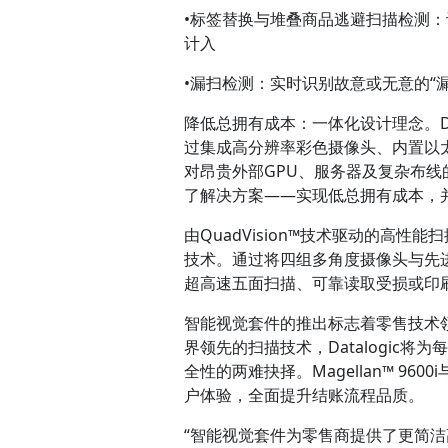
•标签替换与堆叠商品逃避扫描检测
计入
•漏扫检测：实时识别故意或无意的“
降低总拥有成本：一体化设计理念。
过集成高分辨率彩色摄像头、内置以太网
对昂贵外部GPU、服务器及复杂布线
了解决方案——实现低总拥有成本，
由
QuadVision
™技术驱动的高性能扫
技术。通过将四组多角度摄像头与先进图像处
超高速五面扫描、可靠读取受损或印刷
智能视觉套件的推出标志着零售技术
界领先的扫描技术，Datalogic
全性的两难抉择。Magellan™ 96
户体验，全面提升结账流程品质。
“智能视觉套件为零售商提供了更简洁高