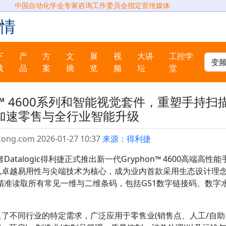
中国自动化学会专家咨询工作委员会指定宣传媒体
情
下
产
方
文
展
视
大讲
工控学
载
品
案
摘
览
频
坛
堂
phon™ 4600系列和智能视觉套件，重塑手持扫
加速零售与全行业智能升级
kong.com 2026-01-27 10:37
来源：得利捷
alogic得利捷正式推出新一代Gryphon™ 4600高端高性能
0系列以卓越易用性与尖端技术为核心，成为业内首款采用生态设计理
精准读取所有常见一维与二维条码，包括GS1数字链接码、数字
00满足了不同行业的特定需求，广泛应用于零售业(销售点、人工/自助