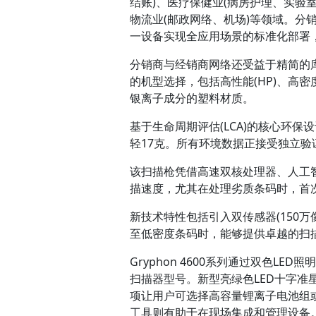
结账)、医疗保健业(病房护理、实验
物流业(邮政网络、机场)等领域。分
一设备实现全应用场景的标准化部署
分销商与经销商网络还受益于精简的库存
的机型选择，包括高性能(HP)、高密
银离子成分的塑料材质。
基于生命周期评估(LCA)的核心环保
轻17克。所有环境数据正接受独立验证
该扫描枪凭借高速双核处理器、人工
描速度，尤其在处理劣质条码时，首
新技术特性包括引入双传感器(150万
至低密度条码时，能够提供卓越的扫
Gryphon 4600系列通过双色
扫描器型号。新型亮绿色LED十字
项让用户可选择高容量锂离子电池组或超级电
工具则有助于在现场集成和管理设备