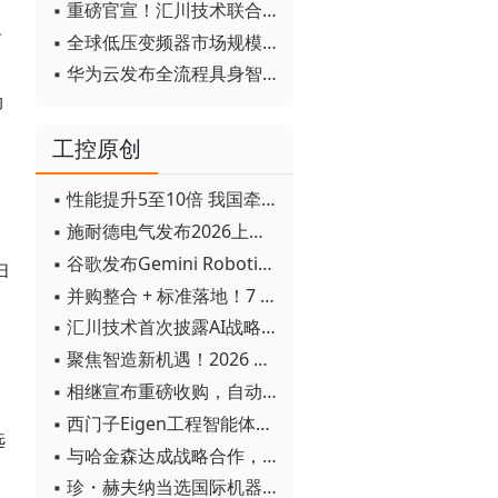
与
▪ 重磅官宣！汇川技术联合发起 D12 联盟，开创产教融合新范式
单
▪ 全球低压变频器市场规模2030年将超170亿美元
▪ 华为云发布全流程具身智能开发平台CloudRobo
劲
工控原创
▪ 性能提升5至10倍 我国牵头制定的WiTSnet工业以太网国际标准正式发布
▪ 施耐德电气发布2026上半年可持续发展成绩单 "Impact 2030"路线图开局稳健
▪ 谷歌发布Gemini Robotics 2模型 实现人形机器人全身智能控制突破
扫
▪ 并购整合 + 标准落地！7 月工业自动化产业动态速递
▪ 汇川技术首次披露AI战略进展：从两个方面推动“AI业务化”落地
▪ 聚焦智造新机遇！2026 青岛数字化及智能制造技术论坛圆满落幕
▪ 相继宣布重磅收购，自动化巨头新一轮并购潮剑指何方？
▪ 西门子Eigen工程智能体落地中国，工业AI跨越物理世界“确定性”拐点
选
▪ 与哈金森达成战略合作，乐聚机器人何以持续获得工业巨头青睐？
▪ 珍・赫夫纳当选国际机器人联合会新任主席