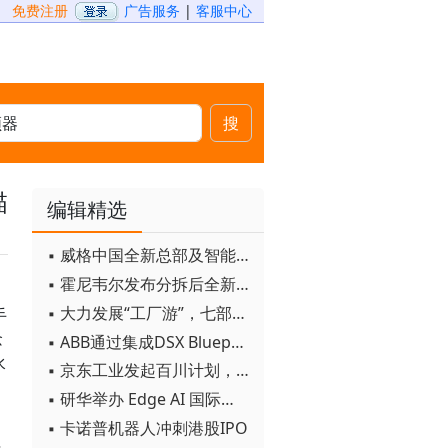
免费注册
广告服务
|
客服中心
搜
描
编辑精选
▪ 威格中国全新总部及智能工厂启用
▪ 霍尼韦尔发布分拆后全新品牌：霍尼韦尔科技与霍尼韦尔航空航天
▪ 大力发展“工厂游”，七部门联合发文！
手
念
▪ ABB通过集成DSX Blueprint AI基础设施，扩大与英伟达的合作
水
▪ 京东工业发起百川计划， 构建工业大模型新生态
▪ 研华举办 Edge AI 国际论坛
▪ 卡诺普机器人冲刺港股IPO