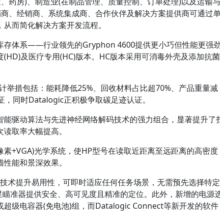
室、药房)、制造业(在制品管理、质量控制、订单处理)以及运输
销商、经销商、系统集成商、合作伙伴及解决方案提供商可通过
，从而简化解决方案开发流程。
体系——行业领先的Gryphon 4600提供更小巧但性能更强
度(HD)及医疗专用(HC)版本。HC版本采用可消毒外壳及添加抗菌
设计举措包括：能耗降低25%、回收材料占比超70%、产品重量减
，同时Datalogic正积极争取碳足迹认证。
智能驱动算法与先进神经网络解码技术的强力组合，显著提升了
次读取率大幅提高。
像素+VGA)光学系统，使HP型号在读取近距离至远距离的高密度
描性能和景深效果。
LED照明技术提升易用性，可即时适应任何任务场景，无需预先选择特定
准星瞄准器提供安全、高可见度且精准的定位。此外，新增的电源
容器(免电池)组，而Datalogic Connect等新开发的软件
。