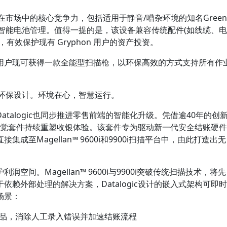
枪在市场中的核心竞争力，包括适用于静音/嘈杂环境的知名Green
及智能电池管理。值得一提的是，该设备兼容传统配件(如线缆、电
有效保护现有 Gryphon 用户的资产投资。
用户现可获得一款全能型扫描枪，以环保高效的方式支持所有作
环保设计。
环境
在心，智慧运行。
talogic也同步推进零售前端的智能化升级。凭借逾40年的创
觉套件
持续重塑收银体验。该套件专为驱动新一代安全结账硬件
至Magellan™ 9600i和9900i扫描平台中，由此打造出无
护利润空间。
Magellan™ 9600i与9900i突破传统扫描技术，将先
赖外部处理的解决方案，Datalogic设计的嵌入式架构可即时
场景：
产品，消除人工录入错误并加速结账流程