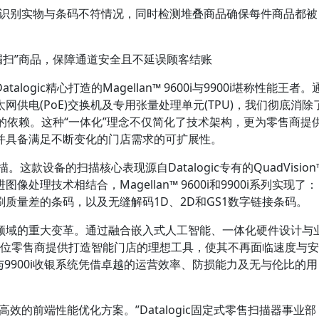
：识别实物与条码不符情况，同时检测堆叠商品确保每件商品都被
漏扫”商品，保障通道安全且不延误顾客结账
Datalogic精心打造的Magellan™ 9600i与9900i堪称性能王者。
供电(PoE)交换机及专用张量处理单元(TPU)，我们彻底消除
的依赖。这种“一体化”理念不仅简化了技术架构，更为零售商提
并具备满足不断变化的门店需求的可扩展性。
描。
这款设备的扫描核心表现源自Datalogic专有的QuadVision
理技术相结合，Magellan™ 9600i和9900i系列实现了：
质量差的条码，以及无缝解码1D、2D和GS1数字链接条码。
领域的重大变革。通过融合嵌入式人工智能、一体化硬件设计与
将为每位零售商提供打造智能门店的理想工具，使其不再面临速度与安
00i与9900i收银系统凭借卓越的运营效率、防损能力及无与伦比的用
效的前端性能优化方案。”Datalogic固定式零售扫描器事业部