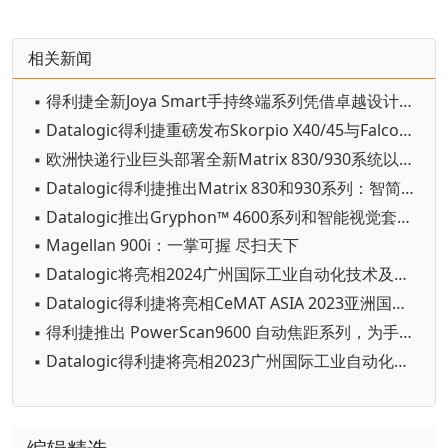
相关新闻
▪ 得利捷全新Joya Smart手持终端系列凭借卓越设计荣获2026年红点设计奖
▪ Datalogic得利捷重磅发布Skorpio X40/45与Falcon X60/65：新一代移动数据终端全面赋能高强度智能仓储
▪ 欧洲快递行业巨头部署全新Matrix 830/930系统以应对高吞吐量业务
▪ Datalogic得利捷推出Matrix 830和930系列：智简合一，高效吞吐
▪ Datalogic推出Gryphon™ 4600系列和智能视觉套件，重塑手持扫描标杆，加速零售与全行业智能升级
▪ Magellan 900i：一掌可握 尽扫天下
▪ Datalogic将亮相2024广州国际工业自动化技术及装备展览会
▪ Datalogic得利捷将亮相CeMAT ASIA 2023亚洲国际物流技术与运输系统展览会
▪ 得利捷推出 PowerScan9600 自动焦距系列，为手持式扫码枪确立新标准
▪ Datalogic得利捷将亮相2023广州国际工业自动化技术及装备展览会