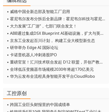
编辑精选
▪ 威格中国全新总部及智能工厂启用
▪ 霍尼韦尔发布分拆后全新品牌：霍尼韦尔科技与霍尼韦尔航空航天
▪ 大力发展“工厂游”，七部门联合发文！
▪ ABB通过集成DSX Blueprint AI基础设施，扩大与英伟达的合作
▪ 京东工业发起百川计划， 构建工业大模型新生态
▪ 研华举办 Edge AI 国际论坛
▪ 卡诺普机器人冲刺港股IPO
▪ 重磅官宣！汇川技术联合发起 D12 联盟，开创产教融合新范式
▪ 全球低压变频器市场规模2030年将超170亿美元
▪ 华为云发布全流程具身智能开发平台CloudRobo
工控原创
▪ 跨国工业巨头财报里的中国成绩单
▪ 性能提升5至10倍 我国牵头制定的WiTSnet工业以太网国际标准正式发布