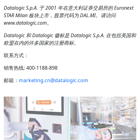
Datalogic S.p.A.
于
2001
年在意大利证券交易所的
Euronext
STAR Milan
板块上市，股票代码为
DAL.MI
。请访问
www.datalogic.com
。
Datalogic
和
Datalogic
徽标是
Datalogic S.p.A.
在包括美国和
欧盟在内的许多国家的注册商标。
联系方式：
销售热线: 400-1188-898
邮箱：
marketing.cn@datalogic.com