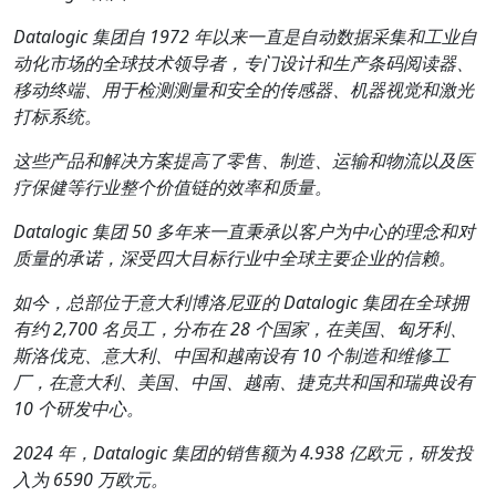
Datalogic
集团自
1972
年以来一直是自动数据采集和工业自
动化市场的全球技术领导者，专门设计和生产条码阅读器、
移动终端、用于检测测量和安全的传感器、机器视觉和激光
打标系统。
这些产品和解决方案提高了零售、制造、运输和物流以及医
疗保健等行业整个价值链的效率和质量。
Datalogic
集团
50
多年来一直秉承以客户为中心的理念和对
质量的承诺，深受四大目标行业中全球主要企业的信赖。
如今，总部位于意大利博洛尼亚的
Datalogic
集团在全球拥
有约
2,700
名员工，分布在
28
个国家，在美国、匈牙利、
斯洛伐克、意大利、中国和越南设有
10
个制造和维修工
厂，在意大利、美国、中国、越南、捷克共和国和瑞典设有
10
个研发中心。
2024
年，
Datalogic
集团的销售额为
4.938
亿欧元，研发投
入为
6590
万欧元。