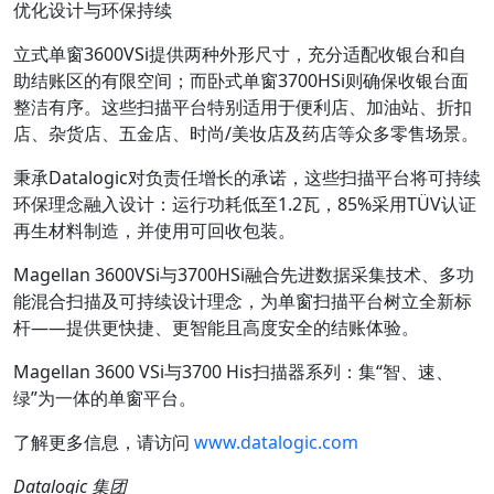
优化设计与环保持续
立式单窗
3600VSi
提供两种外形尺寸，充分适配收银台和自
助结账区的有限空间；而
卧式单窗
3700HSi
则确保收银台面
整洁有序。这些扫描平台特别适用于便利店、加油站、折扣
店、杂货店、五金店、时尚/美妆店及药店等众多零售场景。
秉承Datalogic对负责任增长的承诺，这些扫描平台将可
持续
环保
理念融入设计
：运行功耗低至
1.2
瓦
，
85%
采用
TÜV
认证
再生材料
制造，并使用可回收包装。
Magellan 3600VSi与3700HSi融合先进数据采集技术、多功
能混合扫描及可持续设计理念，为单窗扫描平台树立全新标
杆——提供更快捷、更智能且高度安全的结账体验。
Magellan 3600 VSi
与
3700 His
扫描器系列：集“智、速、
绿”为一体的单窗平台。
了解更多信息，请访问
www.datalogic.com
Datalogic
集团