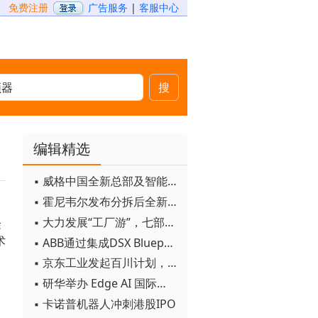
免费注册
广告服务
|
客服中心
搜
编辑精选
▪ 威格中国全新总部及智能工厂启用
▪ 霍尼韦尔发布分拆后全新品牌：霍尼韦尔科技与霍尼韦尔航空航天
▪ 大力发展“工厂游”，七部门联合发文！
隆
术
▪ ABB通过集成DSX Blueprint AI基础设施，扩大与英伟达的合作
▪ 京东工业发起百川计划， 构建工业大模型新生态
▪ 研华举办 Edge AI 国际论坛
▪ 卡诺普机器人冲刺港股IPO