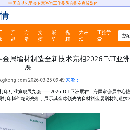
中国自动化学会专家咨询工作委员会指定宣传媒体
情
下
产
方
文
展
视
大讲
工控学
载
品
案
摘
览
频
坛
堂
金属增材制造全新技术亮相2026 TCT亚洲
展
w.gkong.com 2026-03-26 09:49
来源：
3D打印行业旗舰展览会——2026 TCT亚洲展在上海国家会展中心
属打印样件精彩亮相，展示其全球领先的多材料金属增材制造技