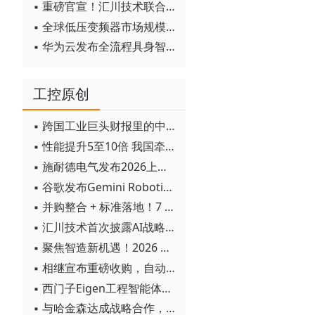
▪ 重磅官宣！汇川技术联合发起 D12 联盟，开创产教融合新范式
▪ 全球低压变频器市场规模2030年将超170亿美元
▪ 华为云发布全流程具身智能开发平台CloudRobo
工控原创
▪ 跨国工业巨头财报里的中国成绩单
▪ 性能提升5至10倍 我国牵头制定的WiTSnet工业以太网国际标准正式发布
▪ 施耐德电气发布2026上半年可持续发展成绩单 "Impact 2030"路线图开局稳健
▪ 谷歌发布Gemini Robotics 2模型 实现人形机器人全身智能控制突破
▪ 并购整合 + 标准落地！7 月工业自动化产业动态速递
▪ 汇川技术首次披露AI战略进展：从两个方面推动“AI业务化”落地
▪ 聚焦智造新机遇！2026 青岛数字化及智能制造技术论坛圆满落幕
▪ 相继宣布重磅收购，自动化巨头新一轮并购潮剑指何方？
▪ 西门子Eigen工程智能体落地中国，工业AI跨越物理世界“确定性”拐点
▪ 与哈金森达成战略合作，乐聚机器人何以持续获得工业巨头青睐？