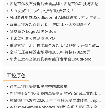
▪ 霍尼韦尔发布分拆后全新品牌：霍尼韦尔科技与霍尼韦尔航空航天
▪ 大力发展“工厂游”，七部门联合发文！
▪ ABB通过集成DSX Blueprint AI基础设施，扩大与英伟达的合作
▪ 京东工业发起百川计划， 构建工业大模型新生态
▪ 研华举办 Edge AI 国际论坛
▪ 卡诺普机器人冲刺港股IPO
▪ 重磅官宣！汇川技术联合发起 D12 联盟，开创产教融合新范式
▪ 全球低压变频器市场规模2030年将超170亿美元
▪ 华为云发布全流程具身智能开发平台CloudRobo
工控原创
▪ 跨国工业巨头财报里的中国成绩单
▪ 性能提升5至10倍 我国牵头制定的WiTSnet工业以太网国际标准正式发布
▪ 施耐德电气发布2026上半年可持续发展成绩单 "Impact 2030"路线图开局稳健
▪ 谷歌发布Gemini Robotics 2模型 实现人形机器人全身智能控制突破