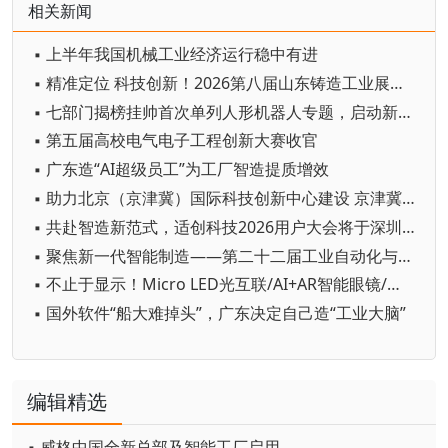
相关新闻
▪ 上半年我国机械工业经济运行稳中有进
▪ 精准定位 科技创新！2026第八届山东铸造工业展览会在青岛开幕
▪ 七部门揭榜挂帅首次单列人形机器人专题，启动新一轮国家级技术攻坚
▪ 第五届高校电气电子工程创新大赛收官
▪ 广东造“AI超级员工”为工厂智造提质增效
▪ 助力北京（京津冀）国际科技创新中心建设 京津冀成立机器人产业链联盟
▪ 共赴智造新范式，适创科技2026用户大会将于深圳启幕
▪ 聚焦新一代智能制造——第二十二届工业自动化与标准化研讨会在京举办
▪ 不止于显示！Micro LED光互联/AI+AR智能眼镜/玻璃基板TGV等全新赛道集中亮相，创新动能尽在2026深圳国际全触与显示展
▪ 国外软件“船大难掉头”，广东决定自己造“工业大脑”
编辑精选
▪ 威格中国全新总部及智能工厂启用