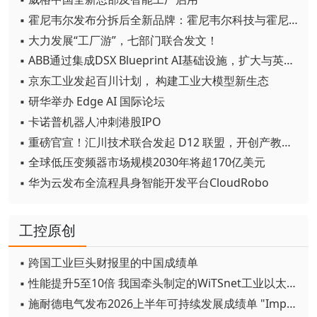
▪ 霍尼韦尔发布分拆后全新品牌：霍尼韦尔科技与霍尼韦尔航空航天
▪ 大力发展“工厂游”，七部门联合发文！
▪ ABB通过集成DSX Blueprint AI基础设施，扩大与英伟达的合作
▪ 京东工业发起百川计划， 构建工业大模型新生态
▪ 研华举办 Edge AI 国际论坛
▪ 卡诺普机器人冲刺港股IPO
▪ 重磅官宣！汇川技术联合发起 D12 联盟，开创产教融合新范式
▪ 全球低压变频器市场规模2030年将超170亿美元
▪ 华为云发布全流程具身智能开发平台CloudRobo
工控原创
▪ 跨国工业巨头财报里的中国成绩单
▪ 性能提升5至10倍 我国牵头制定的WiTSnet工业以太网国际标准正式发布
▪ 施耐德电气发布2026上半年可持续发展成绩单 "Impact 2030"路线图开局稳健