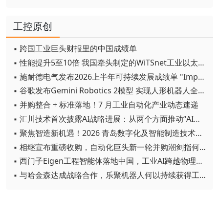
工控原创
▪ 跨国工业巨头财报里的中国成绩单
▪ 性能提升5至10倍 我国牵头制定的WiTSnet工业以太网国际标准正式发布
▪ 施耐德电气发布2026上半年可持续发展成绩单 "Impact 2030"路线图开局稳健
▪ 谷歌发布Gemini Robotics 2模型 实现人形机器人全身智能控制突破
▪ 并购整合 + 标准落地！7 月工业自动化产业动态速递
▪ 汇川技术首次披露AI战略进展：从两个方面推动“AI业务化”落地
▪ 聚焦智造新机遇！2026 青岛数字化及智能制造技术论坛圆满落幕
▪ 相继宣布重磅收购，自动化巨头新一轮并购潮剑指何方？
▪ 西门子Eigen工程智能体落地中国，工业AI跨越物理世界“确定性”拐点
▪ 与哈金森达成战略合作，乐聚机器人何以持续获得工业巨头青睐？