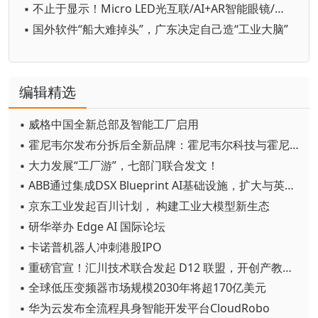
▪ 不止于显示！Micro LED光互联/AI+AR智能眼镜/玻璃基板TGV等全新赛道集中亮相，创新动能尽在2026深圳国际全触与显示展
▪ 国外软件“船大难掉头”，广东决定自己造“工业大脑”
编辑精选
▪ 威格中国全新总部及智能工厂启用
▪ 霍尼韦尔发布分拆后全新品牌：霍尼韦尔科技与霍尼韦尔航空航天
▪ 大力发展“工厂游”，七部门联合发文！
▪ ABB通过集成DSX Blueprint AI基础设施，扩大与英伟达的合作
▪ 京东工业发起百川计划， 构建工业大模型新生态
▪ 研华举办 Edge AI 国际论坛
▪ 卡诺普机器人冲刺港股IPO
▪ 重磅官宣！汇川技术联合发起 D12 联盟，开创产教融合新范式
▪ 全球低压变频器市场规模2030年将超170亿美元
▪ 华为云发布全流程具身智能开发平台CloudRobo