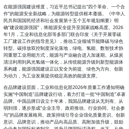
在能源强国建设维度，习近平总书记提出“四个革命、一个合
作”的能源安全新战略，为能源转型提供根本遵循。《中华人
民共和国国民经济和社会发展第十五个五年规划纲要》明
确“建设能源强国”，将能源安全提升至国家战略高度。2026
年1月，工业和信息化部等多部门联合印发《关于开展零碳
工厂建设工作的指导意见》，推动工业领域节能降碳与绿色
转型。碳排放双控制度深化落地，绿电、氢能、数智技术协
同重塑工业用能方式，能源与产业融合进入加速期。从煤炭
清洁利用到风光氢储一体化，从传统能源升级到新型能源体
系构建，能源强国建设正以安全为前提、绿色为方向、创新
为动力，为工业发展提供稳定高效的能源支撑。
在品牌建设层面，工业和信息化部2026年质量工作通知明确
实施“中国制造”品牌建设行动，着力打造一批“中国制造”卓著
品牌。中国品牌日设立十年来，我国品牌建设从无到有、从
弱到强，逐步形成“企业主导、政府推动、行业协同、社会参
与”的品牌发展格局。政策持续引导企业强化质量意识、创新
意识、品牌意识，推动产品向高品质、高附加值升级，鼓励
企业参与国际标准制定，提升品牌国际话语权。当下，从华