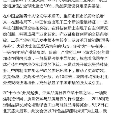
业增加值占全球比重近30%，为品牌建设奠定坚实基础。
在中国金融四十人论坛学术顾问、重庆市原市长黄奇帆看
来，在新格局下，中国制造出现了三个新的发展特征：一是
科技创新实现全链条突破。在科技创新上实现了自主创新原
始创新、科研成果产业化转化、产业链集群创新的全链条突
破。二是产业链形态发生根本性转变。从改革开放初期“两头
在外”、大进大出加工贸易为主的状态，转变为“一头在外，
一头在内”的产业链集群。目前，产业链上中下游大部分的附
加值在国内形成，一般贸易占据主导地位，标志着我国在全
球价值链中的地位实现质的飞跃。三是对外开放水平持续提
升。中国制造在复杂严峻的国际环境下，推动了更深层次、
更宽领域、更高水平的开放。近10年来，我国年均实际利用
外资规模快速增长，充分彰显了中国市场的强大吸引力。
在“十五五”开局起步、中国品牌日设立第十年之际，一场聚
焦制造强国、质量强国与品牌建设的行业盛会——2026制造
强国品牌发展论坛暨绿色工业与能源品牌博览会，5月8日在
北京盛大启幕。此次会议以“绿色品牌能动未来”为主题，既