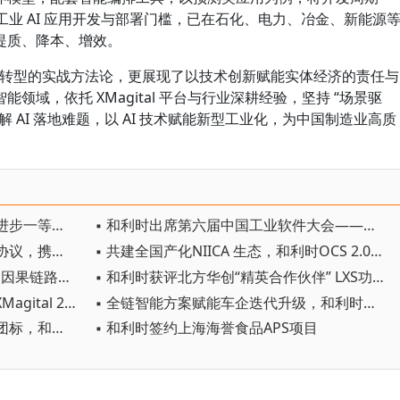
降低工业 AI 应用开发与部署门槛，已在石化、电力、冶金、新能源
提质、降本、增效。
I 转型的实战方法论，更展现了以技术创新赋能实体经济的责任与
域，依托 XMagital 平台与行业深耕经验，坚持 “场景驱
 AI 落地难题，以 AI 技术赋能新型工业化，为中国制造业高质
▪ 和利时斩获中国商业联合会科技进步一等奖/绿色电-氢 -氨一体化技术助力双碳转型
▪ 和利时出席第六届中国工业软件大会——以数据知识双轮驱动赋能工业AI革新
▪ 和利时与江苏仁恒装备签署战略协议，携手赋能造纸行业高质量发展
▪ 共建全国产化NIICA 生态，和利时OCS 2.0完成多厂商兼容认证
▪ 基于XWorld工业世界模型的异常因果链路智能追溯
▪ 和利时获评北方华创“精英合作伙伴” LXS功能安全PLC 护航半导体装备国产化
▪ 和利时重磅亮相WAIC 2026：以XMagital 2.0，打造“自由定义、自主运行”的智能工厂
▪ 全链智能方案赋能车企迭代升级，和利时精彩亮相“AMTS 2026”
▪ 牵头制定国内首部智能阀门等级团标，和利时重新定义“智能”新赛道
▪ 和利时签约上海海誉食品APS项目