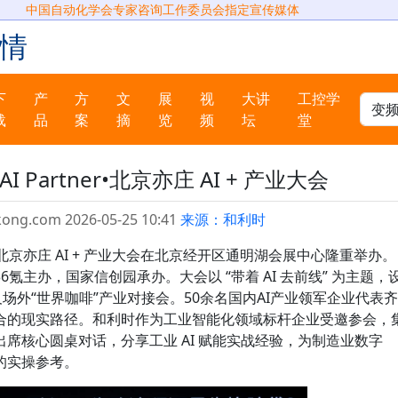
中国自动化学会专家咨询工作委员会指定宣传媒体
情
下
产
方
文
展
视
大讲
工控学
载
品
案
摘
览
频
坛
堂
 Partner•北京亦庄 AI + 产业大会
kong.com 2026-05-25 10:41
来源：和利时
tner・北京亦庄 AI + 产业大会在北京经开区通明湖会展中心隆重举办。
氪主办，国家信创园承办。大会以 “带着 AI 去前线” 为主题，
场外“世界咖啡”产业对接会。50余名国内AI产业领军企业代表齐
合的现实路径。和利时作为工业智能化领域标杆企业受邀参会，
席核心圆桌对话，分享工业 AI 赋能实战经验，为制造业数字
的实操参考。