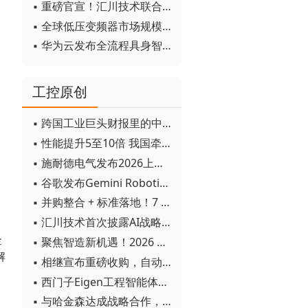
▪ 重磅官宣！汇川技术联合发起 D12 联盟，开创产教融合新范式
▪ 全球低压变频器市场规模2030年将超170亿美元
▪ 华为云发布全流程具身智能开发平台CloudRobo
工控原创
▪ 跨国工业巨头财报里的中国成绩单
▪ 性能提升5至10倍 我国牵头制定的WiTSnet工业以太网国际标准正式发布
▪ 施耐德电气发布2026上半年可持续发展成绩单 "Impact 2030"路线图开局稳健
▪ 谷歌发布Gemini Robotics 2模型 实现人形机器人全身智能控制突破
▪ 并购整合 + 标准落地！7 月工业自动化产业动态速递
▪ 汇川技术首次披露AI战略进展：从两个方面推动“AI业务化”落地
金
▪ 聚焦智造新机遇！2026 青岛数字化及智能制造技术论坛圆满落幕
解
▪ 相继宣布重磅收购，自动化巨头新一轮并购潮剑指何方？
▪ 西门子Eigen工程智能体落地中国，工业AI跨越物理世界“确定性”拐点
管
▪ 与哈金森达成战略合作，乐聚机器人何以持续获得工业巨头青睐？