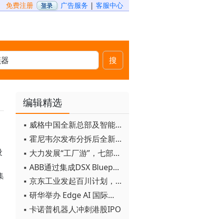
免费注册
广告服务
|
客服中心
搜
编辑精选
▪ 威格中国全新总部及智能工厂启用
▪ 霍尼韦尔发布分拆后全新品牌：霍尼韦尔科技与霍尼韦尔航空航天
设
▪ 大力发展“工厂游”，七部门联合发文！
▪ ABB通过集成DSX Blueprint AI基础设施，扩大与英伟达的合作
集
▪ 京东工业发起百川计划， 构建工业大模型新生态
▪ 研华举办 Edge AI 国际论坛
▪ 卡诺普机器人冲刺港股IPO