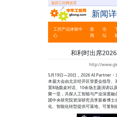
返回工控网首页
新闻详
工控产品体验中
新
论
心
闻
坛
和利时出席2026AI
http://www.g
5月19日—20日，2026 AI Par
本届大会由北京经开区管委会指导、36
置8场圆桌对话、10余场主题演讲以及
聚一堂，共探人工智能与产业深度融
团中央研究院资深研究员李新春博士出
化、智能化转型提供可落地、可复制