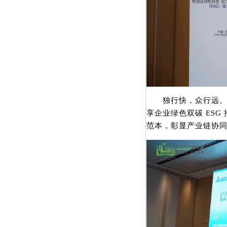
独行快，众行远。上
享企业绿色双碳 ES
范本，彰显产业链协