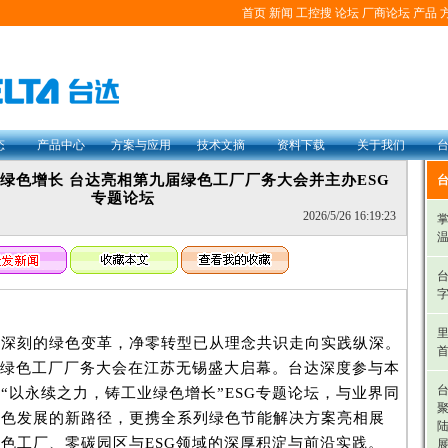
首页
新闻
工控搜
论坛
厂商论坛
产品
态
产品中心
方案与应用
技术文摘
资料下载
关于我们
绿色增长 台达亮相第九届绿色工厂厂务大会并主办ESG
专题论坛
2026/5/26 16:19:23
掌
温
里
刻的绿色变革，净零转型已从理念共识走向实践纵深。
首
第九届绿色工厂厂务大会在江苏无锡盛大启幕。台达深度参与本
台
“以永续之力，铸工业绿色增长”ESG专题论坛，与业界同
绿色发展的新路径，更携全系列绿色节能解决方案亮相展
陆
色工厂、零碳园区与ESG领域的深厚积淀与前沿实践。