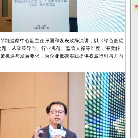
更
能监察中心副主任张国和发表致辞演讲，以《绿色低碳
为题，从政策导向、行业规范、监管支撑等维度，深度解
政策机遇与发展要求，为企业低碳实践提供权威指引与方向