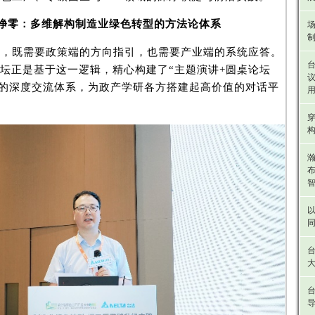
净零：多维解构制造业绿色转型的方法论体系
既需要政策端的方向指引，也需要产业端的系统应答。
论坛正是基于这一逻辑，精心构建了“主题演讲+圆桌论坛
议
一体的深度交流体系，为政产学研各方搭建起高价值的对话平
以
大
台