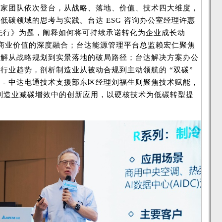
团队依次登台，从战略、落地、价值、技术四大维度，
低碳领域的思考与实践。台达 ESG 咨询办公室经理许惠
先行》为题，阐释如何将可持续承诺转化为企业成长动
值与商业价值的深度融合；台达能源管理平台总监赖宏仁聚焦
详解从战略规划到实景落地的破局路径；台达解决方案办公
行业趋势，剖析制造业从被动合规到主动领航的 “双碳”
 - 中达电通技术支援部东区经理刘福生则聚焦技术赋能，
案在制造业减碳增效中的创新应用，以硬核技术为低碳转型提