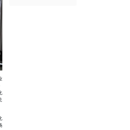
业
平
化
统
化
场