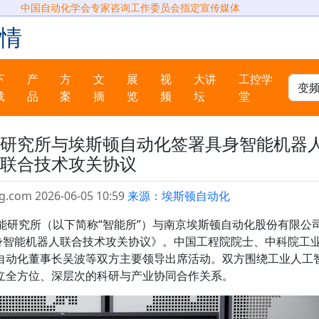
中国自动化学会专家咨询工作委员会指定宣传媒体
情
下
产
方
文
展
视
大讲
工控学
载
品
案
摘
览
频
坛
堂
研究所与埃斯顿自动化签署具身智能机器
联合技术攻关协议
g.com 2026-06-05 10:59
来源：埃斯顿自动化
能研究所（以下简称“智能所”）与南京埃斯顿自动化股份有限公
具身智能机器人联合技术攻关协议》。中国工程院院士、中科院工
自动化董事长吴波等双方主要领导出席活动。双方围绕工业人工
立全方位、深层次的科研与产业协同合作关系。