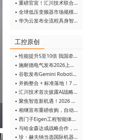
▪ 重磅官宣！汇川技术联合发起 D12 联盟，开创产教融合新范式
▪ 全球低压变频器市场规模2030年将超170亿美元
▪ 华为云发布全流程具身智能开发平台CloudRobo
工控原创
▪ 性能提升5至10倍 我国牵头制定的WiTSnet工业以太网国际标准正式发布
▪ 施耐德电气发布2026上半年可持续发展成绩单 "Impact 2030"路线图开局稳健
▪ 谷歌发布Gemini Robotics 2模型 实现人形机器人全身智能控制突破
▪ 并购整合 + 标准落地！7 月工业自动化产业动态速递
▪ 汇川技术首次披露AI战略进展：从两个方面推动“AI业务化”落地
▪ 聚焦智造新机遇！2026 青岛数字化及智能制造技术论坛圆满落幕
▪ 相继宣布重磅收购，自动化巨头新一轮并购潮剑指何方？
▪ 西门子Eigen工程智能体落地中国，工业AI跨越物理世界“确定性”拐点
▪ 与哈金森达成战略合作，乐聚机器人何以持续获得工业巨头青睐？
▪ 珍・赫夫纳当选国际机器人联合会新任主席