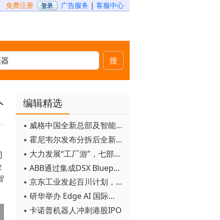
免费注册
广告服务
|
客服中心
搜
人
编辑精选
▪ 威格中国全新总部及智能工厂启用
▪ 霍尼韦尔发布分拆后全新品牌：霍尼韦尔科技与霍尼韦尔航空航天
▪ 大力发展“工厂游”，七部门联合发文！
司
业
▪ ABB通过集成DSX Blueprint AI基础设施，扩大与英伟达的合作
智
▪ 京东工业发起百川计划， 构建工业大模型新生态
▪ 研华举办 Edge AI 国际论坛
▪ 卡诺普机器人冲刺港股IPO