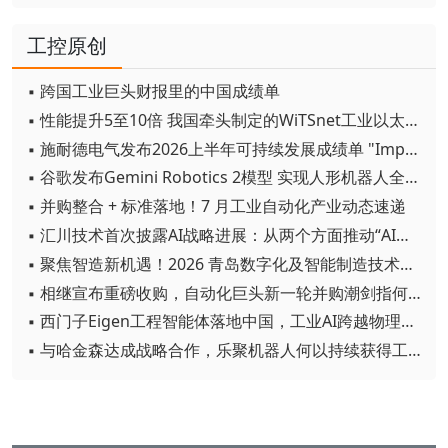
工控原创
▪ 跨国工业巨头财报里的中国成绩单
▪ 性能提升5至10倍 我国牵头制定的WiTSnet工业以太网国际标准正式发布
▪ 施耐德电气发布2026上半年可持续发展成绩单 "Impact 2030"路线图开局稳健
▪ 谷歌发布Gemini Robotics 2模型 实现人形机器人全身智能控制突破
▪ 并购整合 + 标准落地！7 月工业自动化产业动态速递
▪ 汇川技术首次披露AI战略进展：从两个方面推动“AI业务化”落地
▪ 聚焦智造新机遇！2026 青岛数字化及智能制造技术论坛圆满落幕
▪ 相继宣布重磅收购，自动化巨头新一轮并购潮剑指何方？
▪ 西门子Eigen工程智能体落地中国，工业AI跨越物理世界“确定性”拐点
▪ 与哈金森达成战略合作，乐聚机器人何以持续获得工业巨头青睐？