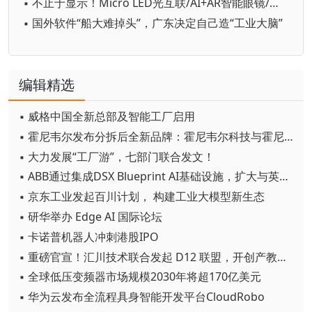
▪ 不止于显示！Micro LED光互联/AI+AR智能眼镜/玻璃基板TGV等全新赛道集中亮相，创新动能尽在2026深圳国际全触与显示展
▪ 国外软件“船大难掉头”，广东决定自己造“工业大脑”
编辑精选
▪ 威格中国全新总部及智能工厂启用
▪ 霍尼韦尔发布分拆后全新品牌：霍尼韦尔科技与霍尼韦尔航空航天
▪ 大力发展“工厂游”，七部门联合发文！
▪ ABB通过集成DSX Blueprint AI基础设施，扩大与英伟达的合作
▪ 京东工业发起百川计划， 构建工业大模型新生态
▪ 研华举办 Edge AI 国际论坛
▪ 卡诺普机器人冲刺港股IPO
▪ 重磅官宣！汇川技术联合发起 D12 联盟，开创产教融合新范式
▪ 全球低压变频器市场规模2030年将超170亿美元
▪ 华为云发布全流程具身智能开发平台CloudRobo