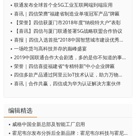
▪ 联通发布全球首个全5G工业互联网端到端应用
▪ 喜讯｜四信荣膺“福建省制造业单项冠军产品”牌匾
▪ 【荣誉】四信获厦门市2018年度“纳税特大户”表彰
▪ 【喜讯】四信与厦门联通签署5G战略联盟合作协议
▪ 喜报 | 四信入选首批“2018中国智慧城市建设优秀诚信企业”
▪ 一场吃货与高科技并存的巅峰盛宴
▪ 2019中国联通合作大会剧透，多的是你不知道的事儿
▪ 荣誉｜四信喜提福建省“专精特新”中小企业牌匾
▪ 四信多款产品通过阿里云IoT技术认证，助力万物互联时代
▪ 喜讯｜合作共赢，四信成为华为认证解决方案伙伴
编辑精选
▪ 威格中国全新总部及智能工厂启用
▪ 霍尼韦尔发布分拆后全新品牌：霍尼韦尔科技与霍尼韦尔航空航天