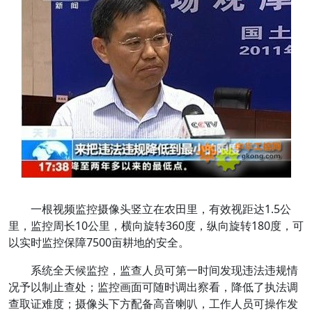
一根视频监控摄像头竖立在农田里，有效视距达1.5公
里，监控周长10公里，横向旋转360度，纵向旋转180度，可
以实时监控保障7500亩耕地的安全。
系统全天候监控，监查人员可第一时间发现违法违规情
况予以制止查处；监控画面可随时调出察看，降低了执法调
查取证难度；摄像头下方配备高音喇叭，工作人员可操作发