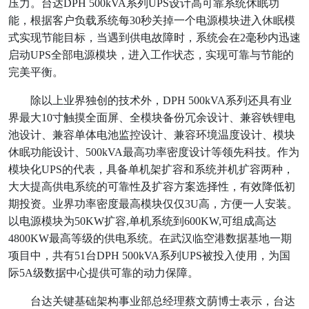
压力。台达DPH 500kVA系列UPS设计高可靠系统休眠功
能，根据客户负载系统每30秒关掉一个电源模块进入休眠模
式实现节能目标，当遇到供电故障时，系统会在2毫秒内迅速
启动UPS全部电源模块，进入工作状态，实现可靠与节能的
完美平衡。
除以上业界独创的技术外，DPH 500kVA系列还具有业
界最大10寸触摸全面屏、全模块备份冗余设计、兼容铁锂电
池设计、兼容单体电池监控设计、兼容环境温度设计、模块
休眠功能设计、500kVA最高功率密度设计等领先科技。作为
模块化UPS的代表，具备单机架扩容和系统并机扩容两种，
大大提高供电系统的可靠性及扩容方案选择性，有效降低初
期投资。业界功率密度最高模块仅仅3U高，方便一人安装。
以电源模块为50KW扩容,单机系统到600KW,可组成高达
4800KW最高等级的供电系统。在武汉临空港数据基地一期
项目中，共有51台DPH 500kVA系列UPS被投入使用，为国
际5A级数据中心提供可靠的动力保障。
台达关键基础架构事业部总经理蔡文荫博士表示，台达