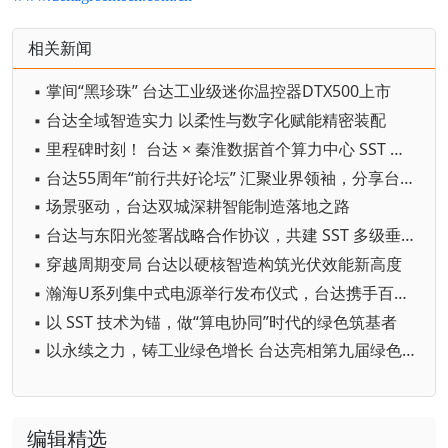
相关新闻
▪ 掌间“黑珍珠” 台达工业级迷你温控器DTX500上市
▪ 台达全域智造实力 以柔性与数字化赋能精密装配
▪ 里程碑时刻！ 台达 × 秦淮数据首个算力中心 SST 正式投运
▪ 台达55周年“前行共好论坛” 汇聚业界领袖，分享台达中国大陆达RE100经验 推出可持续发展咨询服务
▪ 场景驱动，台达双城深耕智能制造落地之路
▪ 台达与东阳光签署战略合作协议，共建 SST 多级垂直供电应用标杆
▪ 穿越周期变局 台达以硬核智造构筑光伏效能新高度
▪ 瀚海U系列集中式电源举行发布仪式，台达携手百度赋能AI智算供电升级
▪ 以 SST 技术为锚，做“算电协同”时代的绿色筑基者
▪ 以永续之力，铸工业绿色增长 台达亮相第九届绿色工厂厂务大会并主办ESG专题论坛
编辑精选