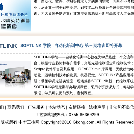
准、自动化、软件、信息等技术人才的迫切需求，面向企业各
业，从企业一把手到中高层、到技术工程师展开全覆盖式的针
训。为大良装备制造业产业发展提供源源不断的高素质人才保
SOFTLINK 学院--自动化培训中心 第三期培训即将开幕
SOFTLINK学院——自动化培训中心旨在为学员搭建一个交流
台，根据行业趋势和客户需求，介绍先进控制理念和控制技术
Softpro软件平台及其应用、IDEABOX mini库调用、无线移动
动化、运动控制技术的发展、机器视觉、SOFTLINK产品应用
题；带领学员走进实验室，现场操作SOFTLINK新一代控制系
SOFTLINK学院定期举办培训课程，采用小班授课方式，每期
限报，学员可以提前预约、定制课程。
们
|
联系我们
|
广告服务
|
本站动态
|
友情链接
|
法律声明
|
非法和不良
工控网客服热线：0755-86369299
版权所有 中华工控网 Copyright©2010 Gkong.com, All Rights Reserved