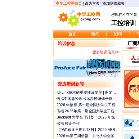
中华工控网首页
|
设为首页
|
添加到收藏夹
您现在所在的是
工控培训
首页
新闻
招聘
|
|
|
厂商
培训信息
更多培训信息>>
交流培训新闻
·
IO-Link技术的重要性及发展 | 图尔克高端访谈 【下】
·
倍福中国总经理出席高校研修开班仪式，携手共建智能控制实验室
·
2026 年倍福 第一期全国大学生工程游学夏令营（苏州工学院站）圆满结营
·
倍福 2026年第一期全国大学生工程游学夏令营（苏州工学院站）顺利开营
·
Beckhoff 大学合作计划丨2026 年第二期全国智能制造师资培训及产学研用活动通知
·
倍福 校企合作
·
【报名截止日期7月3日】2026 ABB 创业挑战赛正式开赛
·
2026 年第三期倍福—东北大学全国智能制造师资培训报名通知