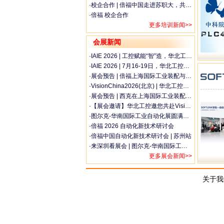
·
校企合作 | 倍福中国走进苏职大，共建学习平台
·
倍福 校企合作
更多培训新闻>>
会展新闻
·
IAIE 2026 | 工控赋能“智”造，华北工控共探新型工业化发展新机遇
·
IAIE 2026 | 7月16-19日，华北工控邀您相聚青岛 · 亚太自动化领域旗舰级行业盛会
·
展会预告 | 倍福上海国际工业装配与传输技术展览会
·
VisionChina2026(北京) | 华北工控携“AI+智造”场景专用计算机亮相
·
展会预告 | 西克在上海国际工业装配及传输技术展会（AMTS）约定您
·
【展会邀请】华北工控邀您共赴VisionChina2026(北京)，共探机器视觉行业发展新机遇
·
图尔克-华南国际工业自动化展圆满收官！
·
倍福 2026 自动化新技术研讨会
·
倍福中国自动化新技术研讨会 | 苏州站
·
来深圳看展会 | 图尔克-华南国际工业自动化展就位！
更多展会新闻>>
关于我