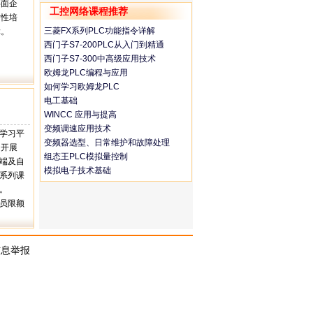
层面企
工控网络课程推荐
对性培
三菱FX系列PLC功能指令详解
障。
西门子S7-200PLC从入门到精通
西门子S7-300中高级应用技术
欧姆龙PLC编程与应用
如何学习欧姆龙PLC
电工基础
WINCC 应用与提高
变频调速应用技术
和学习平
变频器选型、日常维护和故障处理
；开展
组态王PLC模拟量控制
终端及自
模拟电子技术基础
等系列课
统。
学员限额
信息举报