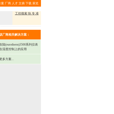
方案
厂商
人才
文摘
下载
展览
工控搜索 快.专.准
该厂商相关解决方案：
欧陆(eurotherm)3500系列仪表
在湿度控制上的应用
更多方案...