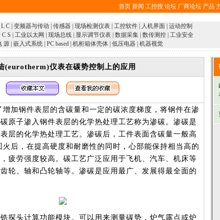
首页
新闻
工控搜
论坛
厂商论坛
产品
 L C
|
变频器与传动
|
传感器
|
现场检测仪表
|
工控软件
|
人机界面
|
运动控制
 C S
|
工业以太网
|
现场总线
|
显示调节仪表
|
数据采集
|
数传测控
|
工业安全
电 源
|
嵌入式系统
|
PC based
|
机柜箱体壳体
|
低压电器
|
机器视觉
陆(eurotherm)仪表在碳势控制上的应用
了增加钢件表层的含碳量和一定的碳浓度梯度，将钢件在渗
使碳原子渗入钢件表层的化学热处理工艺称为渗碳。渗碳是
件表层的化学热处理工艺。渗碳后，工件表面含碳量一般高
温回火后，在提高硬度和耐磨性的同时，心部能保持相当高的
荷，疲劳强度较高。碳工艺广泛应用于飞机、汽车、机床等
如齿轮、轴和凸轮轴等。渗碳是应用最广、发展得最全面的
化锆探头计算功能模块。可以用来测量碳势，炉气露点或炉