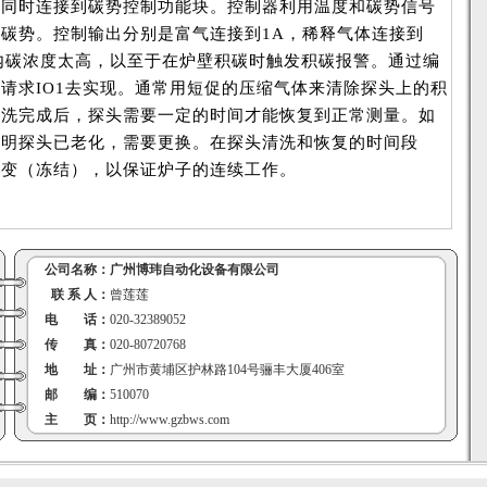
线同时连接到碳势控制功能块。控制器利用温度和碳势信号
碳势。控制输出分别是富气连接到1A，稀释气体连接到
内碳浓度太高，以至于在炉壁积碳时触发积碳报警。通过编
请求IO1去实现。通常用短促的压缩气体来清除探头上的积
清洗完成后，探头需要一定的时间才能恢复到正常测量。如
说明探头已老化，需要更换。在探头清洗和恢复的时间段
不变（冻结），以保证炉子的连续工作。
公司名称：
广州博玮自动化设备有限公司
联 系 人：
曾莲莲
电 话：
020-32389052
传 真：
020-80720768
地 址：
广州市黄埔区护林路104号骊丰大厦406室
邮 编：
510070
主 页：
http://www.gzbws.com