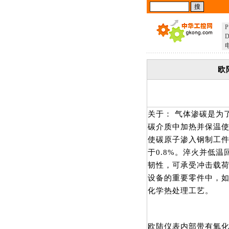
P
D
欧
关于： 气体渗碳是为
碳介质中加热并保温
使碳原子渗入钢制工
于0.8%。淬火并低
韧性，可承受冲击载
设备的重要零件中，
化学热处理工艺。
欧陆仪表内部带有氧