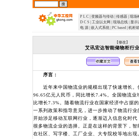
P L C
|
变频器与传动
|
传感器
|
现场
D C S
|
工业以太网
|
现场总线
|
显示
电 源
|
嵌入式系统
|
PC based
|
机柜
【修改】
艾讯宏达智能储物柜行
序言：
近年来中国物流业的规模出现了快速增长。仅2
96.65亿元人民币，同比增长7.4%。全国物流业
比增长7.3%。随着物流行业在国家经济中占据
一系列政策和指导意见，进一步推动了物流行业
开始涉足移动互联网行业，逐渐迈入信息化时代
很多物流企业的选择。正是在这样的背景下，智
在社区、写字楼、工厂企业、大专院校等地出现