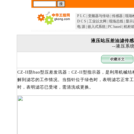
P L C
|
变频器与传动
|
传感器
|
现场
D C S
|
工业以太网
|
现场总线
|
显示
电 源
|
嵌入式系统
|
PC based
|
机柜
液压站压差油滤传感器
--液压系
CZ-II防bao型压差发讯器：CZ-II型指示器，是利用
解到滤芯的工作情况。当指针位于绿色时，表明滤芯正常工
时，表明滤芯已受堵，需清洗或更换。