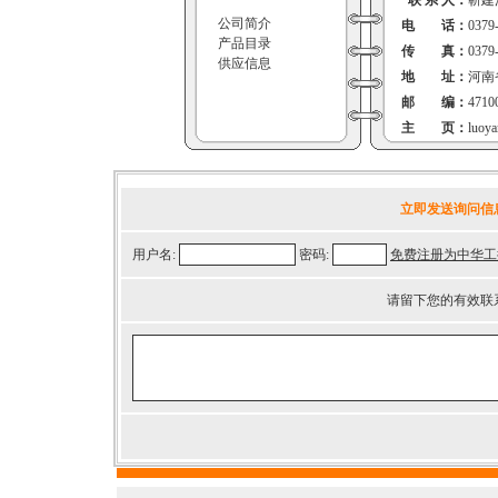
联 系 人：
靳建
公司简介
电 话：
0379
产品目录
传 真：
0379
供应信息
地 址：
河南
邮 编：
4710
主 页：
luoya
立即发送询问信
用户名:
密码:
免费注册为中华工
请留下您的有效联