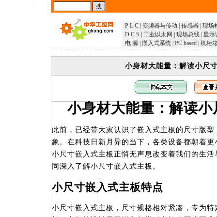
P L C
|
变频器与传动
|
传感器
|
现场
D C S
|
工业以太网
|
现场总线
|
显示
电 源
|
嵌入式系统
|
PC based
|
机柜
小身材大能量：解读小尺
小身材大能量：解读小
此前，已经带大家认识了嵌入式主板的尺寸版型
象。在科技日新月异的当下，各类设备都朝着更
小尺寸嵌入式主板正悄无声息改变着我们的生活
同深入了解小尺寸嵌入式主板。
小尺寸嵌入式主板特点
小尺寸嵌入式主板，尺寸规格相对紧凑，专为特