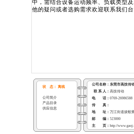
中，需结合设备运动频率、负载类型及
他的疑问或者选购需求欢迎联系我们台
公司名称：
东莞市高技传
状 态： 离线
联 系 人：
高技传动
公司简介
电 话：
0769-26986588
产品目录
传 真：
供应信息
地 址：
万江街道拔蛟窝
邮 编：
523000
主 页：
http://www.gaoj