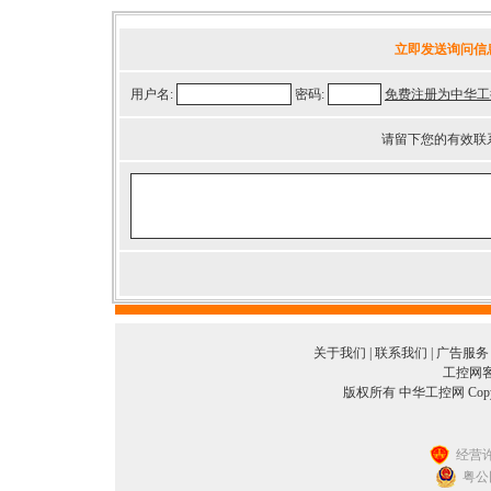
立即发送询问信
用户名:
密码:
免费注册为中华工
请留下您的有效联
关于我们
|
联系我们
|
广告服务
工控网客服
版权所有 中华工控网 Copyright©
经营许
粤公网