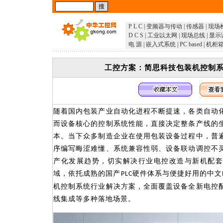
P L C
|
变频器与传动
|
传感器
|
现场
D C S
|
工业以太网
|
现场总线
|
显示
电 源
|
嵌入式系统
|
PC based
|
机柜
工控方案：简思科技包装机控制
随着国内包装产业自动化进程不断提速，各类自动
而设备核心的控制系统性能，直接决定整条产线的
本。当下众多制造企业在使用包装设备过程中，普
序编写晦涩难懂、系统兼容性弱、设备联动调控不
产化发展趋势，切实解决行业电控改造与新机配套
域，依托成熟的国产
硬件体系与便捷好用的中文
PLC
机控制系统行业解决方案，全面覆盖设备全新电控
线集成等多种落地场景。