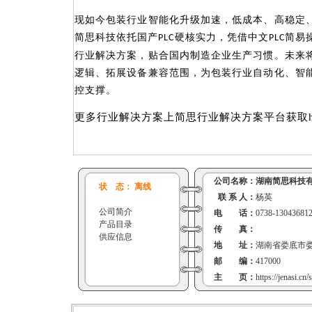
现如今包装行业智能化升级加速，低成本、高稳定
简思科技依托国产
硬核实力，凭借中文
简易
PLC
PLC
行业解决方案，贴合国内制造企业生产习惯。未来
逻辑、拓展设备兼容范围，为包装行业自动化、智
控支撑。
更多行业解决方案上简思行业解决方案平台获取https:/
公司名称：
湖南简思科技
状 态： 离线
联 系 人：
杨英
公司简介
电 话：
0738-13043681
产品目录
传 真：
供应信息
地 址：
湖南省娄底市娄
邮 编：
417000
主 页：
https://jenasi.cn/