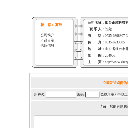
公司名称：
烟台正维科技
状 态： 离线
联 系 人：
刘尧
公司简介
电 话：
0535-6398807 6
产品目录
传 真：
0535-6933805
供应信息
地 址：
山东省烟台市
邮 编：
264006
主 页：
http://www.zhen
立即发送询问信
用户名:
密码:
免费注册为中华工
请留下您的有效联