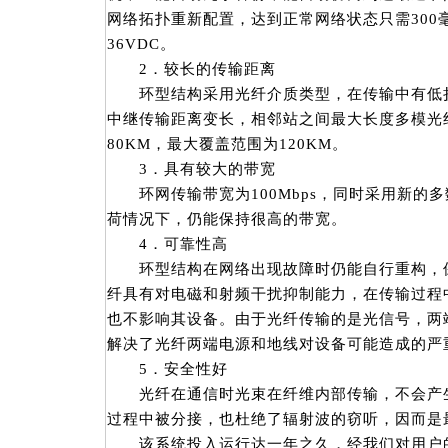
网络拓扑重新配置，达到正常网络状态只需300
36VDC。
2．较长的传输距离
环型结构采用光纤介质类型，在传输中有低损
中继传输距离变长，相邻站之间最大长度多模光纤
80KM，最大覆盖范围为120KM。
3．具有较大的带宽
环网传输带宽为100Mbps，同时采用新的
荷情况下，仍能保持很高的带宽。
4．可靠性高
环型结构在网络出现故障时仍能自行重构，保
纤具有对电磁和射频干扰抑制能力，在传输过程
也不影响其设备。由于光纤传输的是光信号，两
解决了光纤两端电源和地线对设备可能造成的严
5．安全性好
光纤在通信时光束在纤维内部传输，不会产生
过程中被分接，也杜绝了辐射波的窃听，因而是
该系统投入运行达一年之久，经我们对用户的