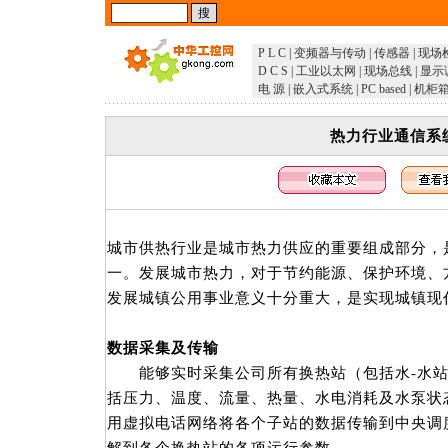
P L C
|
变频器与传动
|
传感器
|
现场
D C S
|
工业以太网
|
现场总线
|
显示
电 源
|
嵌入式系统
|
PC based
|
机柜
热力行业通信系
城市供热行业是城市热力供应的重要组成部分，
一。发展城市热力，对于节约能源、保护环境、
发展城镇公用事业意义十分重大，是实现城镇现
数据采集及传输
能够实时采集公司所有换热站（包括水-水站
括压力、温度、流量、热量、水电消耗及水泵状
用虚拟电话网络将各个子站的数据传输到中央调