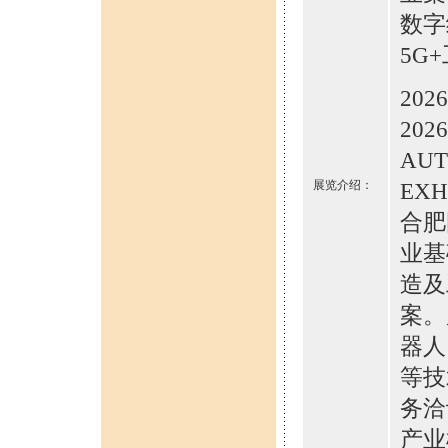
数字
5G
20
202
AUT
展览介绍：
EXH
合肥
业基
造及
案。
器人
等技
务洽
产业