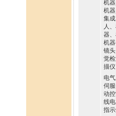
机器
机器
集成
人、
器、
机器
镜头
觉检
描仪
电气
伺服
动控
线电
指示