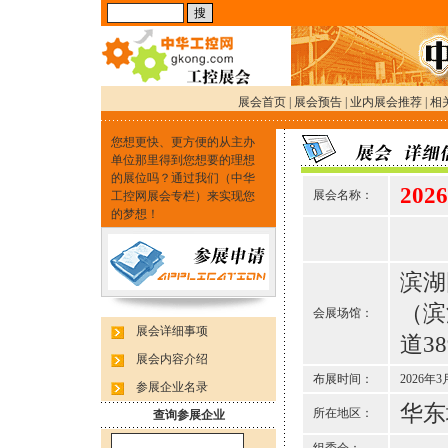
展会首页
|
展会预告
|
业内展会推荐
|
相
您想更快、更方便的从主办
单位那里得到您想要的理想
的展位吗？通过我们（中华
20
展会名称：
工控网展会专栏）来实现您
的梦想！
滨湖
（滨
会展场馆：
展会详细事项
道3
展会内容介绍
布展时间：
2026年3
参展企业名录
华东
所在地区：
查询参展企业