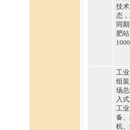
技术
态，
同期
肥站
100
工业
组装
场总
入式
工业
备、
机、