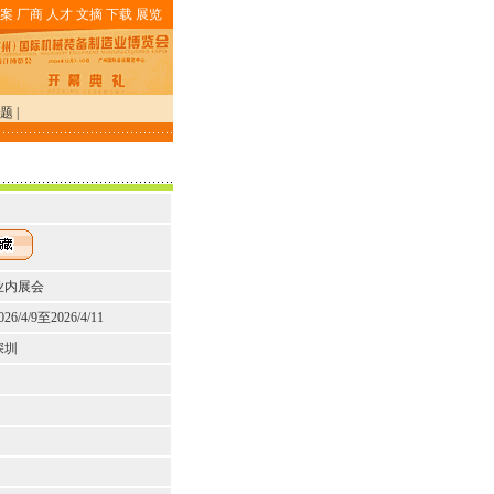
案
厂商
人才
文摘
下载
展览
题
|
业内展会
026/4/9至2026/4/11
深圳