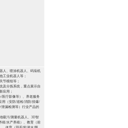
器人、喷涂机器人、码垛机
他工业机器人等；
关节模组等；
统及分拣系统，重点展示自
新应用；
务/医疗影像等）、养老服务
用（安防/巡检/消防/排爆/
护/泄漏检测等）行业产品的
池吸污/测量机器人、3D智
养殖/水产养殖）、教育（前
）、体育（羽毛球/潜水/围