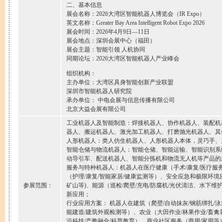
二、基本信息
展会名称：2026大湾区智能机器人博览会（IR Expo）
英文名称：Greater Bay Area Intelligent Robot Expo 2026
展会时间：2026年4月9日—11日
展会地点：深圳会展中心（福田）
展会主题：智能引领 人机协同
同期论坛：2026大湾区智能机器人产业峰会
组织机构：
主办单位：大湾区具身智能创新产业联盟
深圳市智能机器人研究院
承办单位： 中电会展与信息传播有限公司
北京大益会展有限公司
工业机器人及智能制造：焊接机器人、协作机器人、装配机
器人、搬运机器人、激光加工机器人、打磨抛光机器人、其
人形机器人：类人仿生机器人、人形机器人本体，灵巧手、
智能仓储与物流机器人：智能仓储、智能运输、智能识别系
动导引车、配送机器人、智能分拣机和物流无人机等产品的
服务与特种机器人：机器人在医疗健康（手术/康复/医疗服
（护理/康复/智能家居/健康监测等）、安全应急和极限环境应
参展范围：
矿山等)、能源（巡检/爬壁/充电/防腐机/光伏清洁、水下维
新应用；
行业应用方案： 机器人在建筑（爬壁/自动抹灰/钢筋绑扎/泳
能建造/建筑外观检测等）、农业（大田作业/林果作业/畜禽
沿科技/产教融合/科普教育）、商业社区服务（商用/家用等