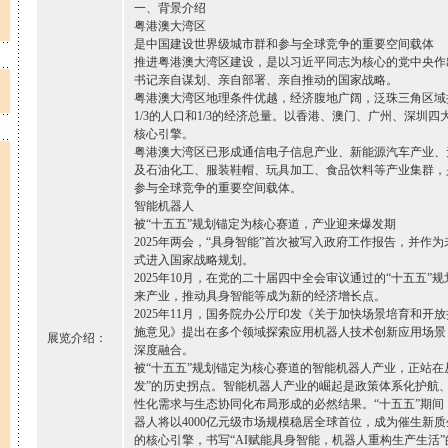
一、背景介绍
粤港澳大湾区
是中国建设世界级城市群和参与全球竞争的重要空间载体
推进粤港澳大湾区建设，是以习近平同志为核心的党中央作
书记亲自谋划、亲自部署、亲自推动的国家战略。
粤港澳大湾区地理条件优越，经济腹地广阔，泛珠三角区域拥
1/3的人口和1/3的经济总量。以香港、澳门、广州、深圳
核心引擎。
粤港澳大湾区已形成通信电子信息产业、新能源汽车产业、
及石油化工、服装鞋帽、玩具加工、食品饮料等产业集群，
参与全球竞争的重要空间载体。
智能机器人
被“十五五”规划锚定为核心赛道，产业迎来爆发期
2025年两会，“具身智能”首次被写入政府工作报告，并作
式进入国家战略规划。
2025年10月，在党的二十届四中全会审议通过的“十五五”
来产业，推动具身智能等成为新的经济增长点。
2025年11月，国务院办公厅印发《关于加快场景培育和开
施意见》提出在多个领域探索应用机器人技术创新应用场景
展览介绍：
深度融合。
被“十五五”规划锚定为核心赛道的智能机器人产业，正站在从
发”的历史拐点。智能机器人产业的崛起是政策体系化护航
性化需求与生态协同化布局形成的必然结果。“十五五”期间（20
器人将以4000亿元级市场规模稳居全球首位，成为催生新
的核心引擎，书写“AI赋能具身智能，机器人重构生产生活