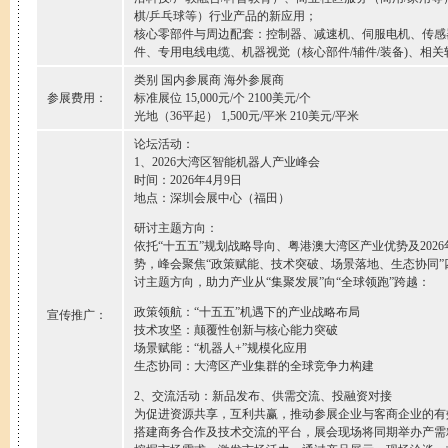
棋/乒乓球等）行业产品的新应用；
核心零部件与周边配套：控制器、减速机、伺服电机、传感
件、专用电线电缆、机器视觉（核心部件/辅件/装备)、相关
类别 国内参展商 海外参展商
参展费用：
标准展位 15,000元/个 2100美元/个
光地（36平起） 1,500元/平米 210美元/平米
论坛活动：
1、2026大湾区智能机器人产业峰会
时间：2026年4月9日
地点：深圳会展中心（福田）
研讨主题方向：
依托“十五五”规划战略导向、粤港澳大湾区产业优势及202
势，峰会聚焦“政策赋能、技术突破、场景落地、生态协同
讨主题方向，助力产业从“集聚发展”向“全球领跑”跨越：
政策领航：“十五五”机遇下的产业战略布局
宣传推广：
技术攻坚：颠覆性创新与核心能力突破
场景赋能：“机器人+”规模化应用
生态协同：大湾区产业集群的全球竞争力构建
2、交流活动：新品发布、供需交流、投融资对接
为促进资源共享，互利共赢，推动参展企业与客商企业的有
搭建商务合作及技术交流的平台，展会现场将同期举办产需