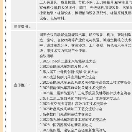
工刀夹量具、质量检测、节能环保：工刀夹量具;精密测量
室分析仪器;以及紧固件、阀门、先进材料;节能装备、污染
橡塑包装：橡塑设备、橡塑辅助设备及配件、橡塑原料及新
设备、包装材料。
参展费用：
同期会议活动聚焦新能源汽车、航空装备、机加、智能制造
造、齿轮、仓储物流等产业痛点与机遇。诚邀您携核心技术
中，通过主题分享、交流沙龙、工厂参观、特色演示等形式
级，用技术实力赋能产业变革。
会议活动
 2026FIM•第二届未来智能制造大会
 2026新能源汽车制造发展大会
 第八届工业母机创新•突破•发展大会
 2026先进切削刀具应用技术交流会
 2026新能源汽车底盘系统及关键部件高效加工技术交流会
宣传推广：
 2026新能源汽车高速齿轮关键技术交流会
 2026第二届新能源汽车三电系统及关键零部件技术交流会
 第十二届工业自动化与数字化工厂改造技术交流会
 2026 航空航天零部件高效加工技术交流会
 2026叶盘高效高精加工工艺交流研讨会
 高参数阀门先进制造技术交流会
 2026第九届机械制造业工程师技术交流会
 2026中国西部压铸创新发展论坛
 2026第四届川渝钣金产业链创新发展论坛