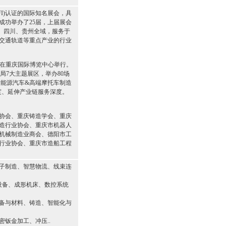
FI)认证的国际知名展会，具
成功举办了25届，上届展会
重庆、四川、贵州全域，服务于
交通轨道等重点产业的行业
1 日在重庆国际博览中心举行。
局7大主题展区，举办80场
联新能源汽车&高端摩托车制造
度、延伸产业链服务深度。
协会、重庆铸造学会、重庆
造行业协会、重庆市机器人
机械制造业商会、德阳市工
行业协会、重庆市造船工程
子制造、智慧物流、线束连
设备、成形机床、数控系统
备与材料、铸造、智能化与
钣金加工、冲压..