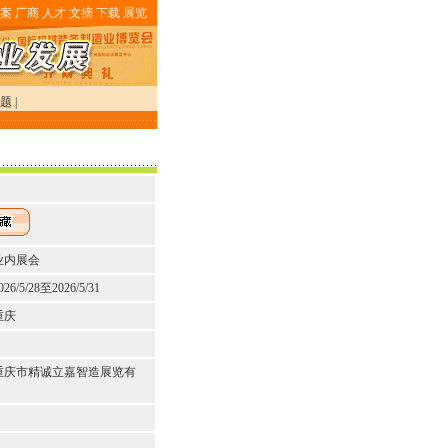
案
厂商
人才
文摘
下载
展览
题
|
业内展会
026/5/28至2026/5/31
重庆
重庆市精诚立嘉智造展览有