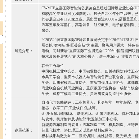
CWMTE立嘉国际智能装备展览会是经过国际展览业协会(U
有较高的专业认可度和影响力。展会自2000年创立以来，已
的参展企业有1128家企业、展出面积近90000㎡;是覆盖
汽车整车及零部件、高端装备、航空航天、电子信息制造、
盛会。
2026第26届立嘉国际智能装备展览会定于2026年5月28-3
展会以“智领新质•匠荟启新”为主题。聚焦用户需求，特色布
展览介绍：
活动。同时新增“重庆国际工业博览会”“2026中国智能网
技术及装备展览会”两大核心展会，进一步深化产业覆盖广
联合主办单位
中国机械工业联合会、中国铝业协会、四川省国防科技工业
市兵工学会、重庆市机器人与智能装备产业联合会、重庆铸
学会、四川省模具工业协会、重庆市模具工业协会、成都市
商业联合会机械同业商会、重庆锻压行业协会、成都市钣金
学会、成都市模具工业协会、贵州省装备制造行业协会...
自动化与智能制造：工业机器人、具身智能、智能装配、电
接器、数字工厂;工业软件;集成等。
金切/五轴/磨削机床：磨削机床、金属切削机床、特种加工
与软件、机床附件及功能部件;五轴加工中心等。
新能源汽车制造与装备：汽车制造工艺、模具制造、压铸设
参展范围：
轻量化技术、热处理工艺以及新材料应用等。
板材成形与激光加工：激光切割、柔性折弯、激光焊接、精密