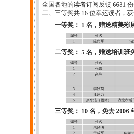
全国各地的读者订阅反馈 6681
二、三等奖共 16 位幸运读者，
一等奖： 1 名，赠送精美彩屏
编号
姓名
1
陈向军
湖
二等奖： 5 名，赠送培训
编号
姓名
1
张雷
2
高峰
3
李秋菊
4
江建力
5
余华洁（团体）
湖北孝感市
三等奖： 10 名，免去 200
编号
姓名
1
朱经明
2
于成军
内蒙古