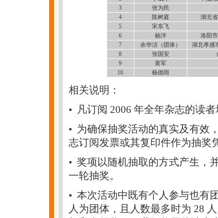
3
张为民
4
陈树庭
湖北省孝
5
宋东飞
6
杨洋
洛阳市西
7
余华洁（团体）
湖北孝感市
8
张国安
9
黄军
10
杨德雨
相关说明：
• 凡订阅 2006 年全年杂志的读
• 为确保抽奖活动的真实及有效，
志订阅发票或其复印件作为抽奖
• 奖项以随机抽取的方式产生，
一轮抽奖。
• 本次活动中既有个人参与也有
人为团体，且人数最多时为 28