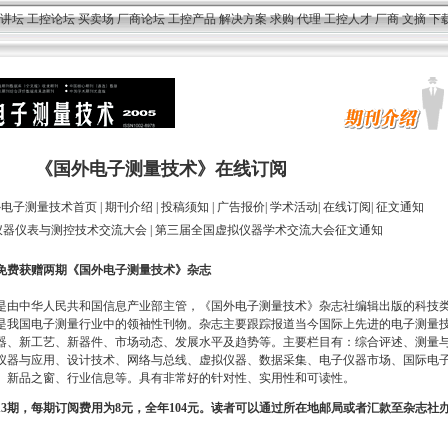
讲坛
工控论坛
买卖场
厂商论坛
工控产品
解决方案
求购
代理
工控人才
厂商
文摘
下
《国外电子测量技术》在线订阅
外电子测量技术首页
|
期刊介绍
|
投稿须知
|
广告报价
|
学术活动
|
在线订阅
|
征文通知
中国仪器仪表与测控技术交流大会
|
第三届全国虚拟仪器学术交流大会征文通知
免费获赠两期《国外电子测量技术》杂志
是由中华人民共和国信息产业部主管，《国外电子测量技术》杂志社编辑出版的科技
年，是我国电子测量行业中的领袖性刊物。杂志主要跟踪报道当今国际上先进的电子测量
器、新工艺、新器件、市场动态、发展水平及趋势等。主要栏目有：综合评述、测量
仪器与应用、设计技术、网络与总线、虚拟仪器、数据采集、电子仪器市场、国际电
、新品之窗、行业信息等。具有非常好的针对性、实用性和可读性。
13
期，每期订阅费用为
8
元，全年
104
元。读者可以通过所在地邮局或者汇款至杂志社