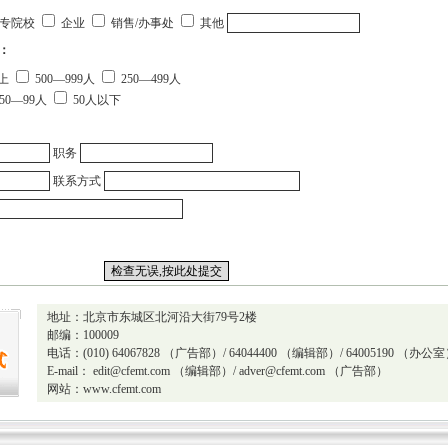
专院校
企业
销售/办事处
其他
：
以上
500—999人
250—499人
50—99人
50人以下
职务
联系方式
地址：北京市东城区北河沿大街79号2楼
邮编：100009
电话：(010) 64067828 （广告部）/ 64044400 （编辑部）/ 64005190 （办公
E-mail：
edit@cfemt.com
（编辑部）/
adver@cfemt.com
（广告部）
网站：
www.cfemt.com