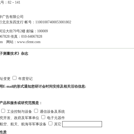
号：82－141
华广告有限公司
四支行 帐号：11001007400053001802
大街79号2楼 邮编：100009
067828 传真：010-64067828
om
网站：
www.cfemt.com
子测量技术》杂志
址变更
年度登记
E-mail的形式通知您研讨会时间安排及相关活动信息:
产品和服务或研究范围是：
工业控制与设备
通信设备及系统
究开发、政府及军事单位
电子元器件
航空、航天、航海等军事设备
其它
性质