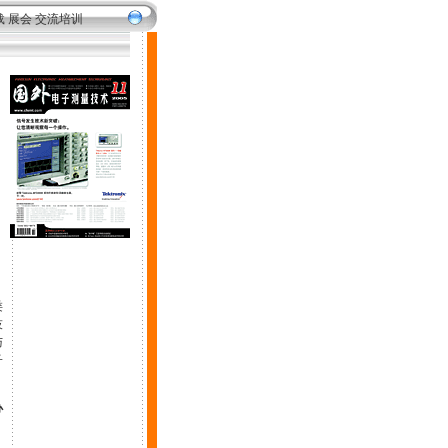
载
展会
交流培训
类
技
与
子
办