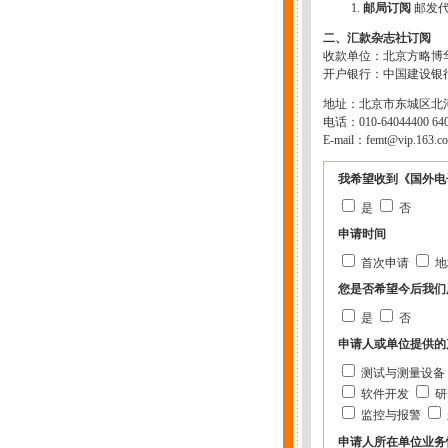
邮局订阅
邮发代
二、汇款杂志社订阅
收款单位：北京方略博
开户银行：中国建设银行北京东
地址：北京市东城区北河沿
电话：010-64044400 64
E-mail：
femt@vip.163.c
我希望收到《国外电
是
否
申请时间
首次申请
地
您是否希望今后我们用
是
否
申请人或单位提供的
测试与测量设备
软件开发
研
监控与报警
申请人所在单位业务