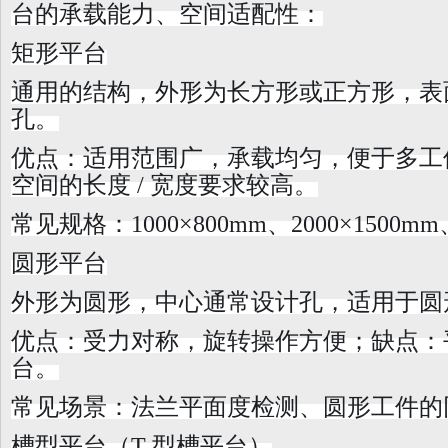
台的承载能力、空间适配性：
矩形平台
通用的结构，外形为长方形或正方形，表
孔。
优点：适用范围广，承载均匀，便于多工
空间的长度
/ 宽度要求较高。
常见规格：
1000×800mm、2000×1500mm
圆形平台
外形为圆形，中心通常设计孔，适用于圆
优点：受力对称，旋转操作方便；缺点：
台。
常见场景：法兰平面度检测、圆形工件的
槽型平台（
T 型槽平台）