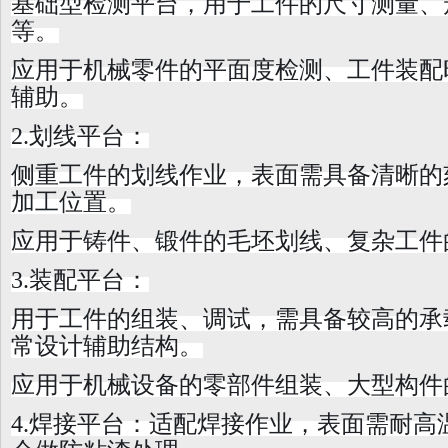
基础型检测平台，用于工件的尺寸测量、
等。
应用于机械零件的平面度检测、工件装配
辅助。
2.划线平台：
侧重工件的划线作业，表面需具备清晰的
加工位置。
应用于铸件、锻件的毛坯划线、复杂工件
3.装配平台：
用于工件的组装、调试，需具备较高的承
常设计辅助结构。
应用于机械设备的零部件组装、大型构件
4.焊接平台：适配焊接作业，表面需耐高