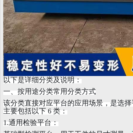
以下是详细分类及说明：
一、按用途分类常用分类方式
该分类直接对应平台的应用场景，是选择
主要包括以下
6 类：
1.通用检验平台：