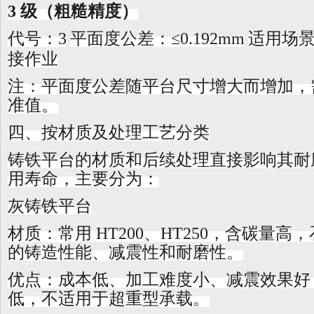
3 级（粗糙精度）
代号：
3
平面度公差：
≤0.192mm
适用场
接作业
注：平面度公差随平台尺寸增大而增加，
准值。
四、按材质及处理工艺分类
铸铁平台的材质和后续处理直接影响其耐
用寿命，主要分为：
灰铸铁平台
材质：常用
HT200、HT250，含碳量
的铸造性能、减震性和耐磨性。
优点：成本低、加工难度小、减震效果好
低，不适用于超重型承载。