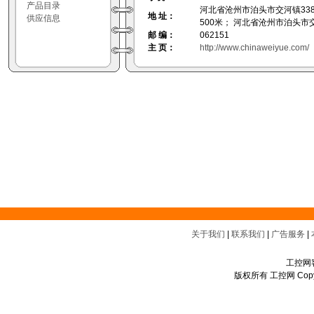
产品目录
河北省沧州市泊头市交河镇33
地 址：
供应信息
500米； 河北省沧州市泊头市
邮 编：
062151
主 页：
http://www.chinaweiyue.com/
关于我们
|
联系我们
|
广告服务
|
工控网客
版权所有 工控网 Copyrigh