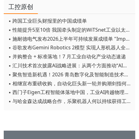
工控原创
▪ 跨国工业巨头财报里的中国成绩单
▪ 性能提升5至10倍 我国牵头制定的WiTSnet工业以太网国际标准正式发布
▪ 施耐德电气发布2026上半年可持续发展成绩单 "Impact 2030"路线图开局稳健
▪ 谷歌发布Gemini Robotics 2模型 实现人形机器人全身智能控制突破
▪ 并购整合 + 标准落地！7 月工业自动化产业动态速递
▪ 汇川技术首次披露AI战略进展：从两个方面推动“AI业务化”落地
▪ 聚焦智造新机遇！2026 青岛数字化及智能制造技术论坛圆满落幕
▪ 相继宣布重磅收购，自动化巨头新一轮并购潮剑指何方？
▪ 西门子Eigen工程智能体落地中国，工业AI跨越物理世界“确定性”拐点
▪ 与哈金森达成战略合作，乐聚机器人何以持续获得工业巨头青睐？