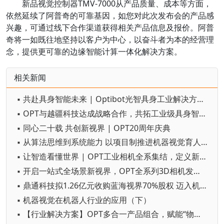
新品视觉控制器TMV-7000从产品质量、成本等方面，
依然延续了阿普奇的可靠基因，如您对此次发布会的产品感
兴趣，可通过线下合作渠道获得相关产品信息及报价。阿普
奇将一如既往地坚持以客户为中心，以奋斗者为本的经营理
念，提供更可靠的边缘智能计算一体化解决方案。
相关新闻
▪ 共赴具身智能未来 | Optibot光智具身工业解决方案全新发布
▪ OPT与越疆科技达成战略合作，共拓工业级具身智造新蓝海
▪ 同心二十载 共创新视界 | OPT20周年庆典
▪ 从算法思维到系统能力 以项目制推进机器视觉育人实践
▪ 让智造看懂世界 | OPT工业相机全系集结，定义新质视觉生产力！
▪ 开启一站式全场景新视界，OPT全系列3D相机发布！
▪ 鼎通科技拟1.26亿元收购蓝海视界70%股权 迈入机器视觉行业
▪ 机器视觉在机器人行业的应用（下）
▪ 【行业解决方案】OPT多合一产品组合，赋能“物流自动分拣”提质增效